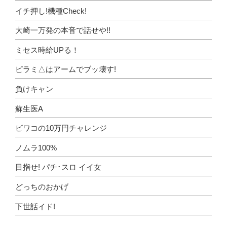
イチ押し!機種Check!
大崎一万発の本音で話せや!!
ミセス時給UPる！
ピラミ△はアームでブッ壊す!
負けキャン
蘇生医A
ビワコの10万円チャレンジ
ノムラ100%
目指せ! パチ･スロ イイ女
どっちのおかげ
下世話イド!