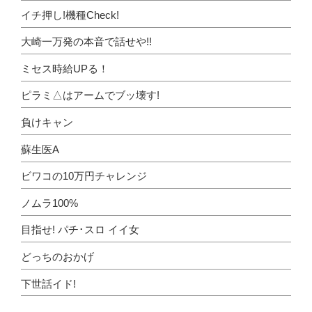
イチ押し!機種Check!
大崎一万発の本音で話せや!!
ミセス時給UPる！
ピラミ△はアームでブッ壊す!
負けキャン
蘇生医A
ビワコの10万円チャレンジ
ノムラ100%
目指せ! パチ･スロ イイ女
どっちのおかげ
下世話イド!