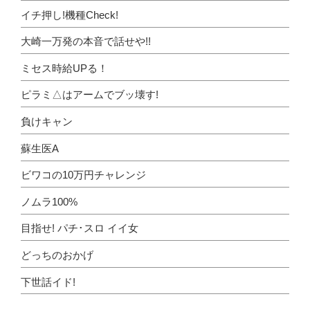
イチ押し!機種Check!
大崎一万発の本音で話せや!!
ミセス時給UPる！
ピラミ△はアームでブッ壊す!
負けキャン
蘇生医A
ビワコの10万円チャレンジ
ノムラ100%
目指せ! パチ･スロ イイ女
どっちのおかげ
下世話イド!