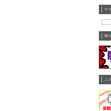
サイ
闇ス
ニコ