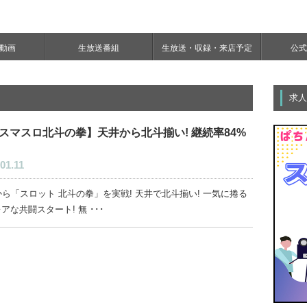
e動画
生放送番組
生放送・収録・来店予定
公式Y
求人
スマスロ北斗の拳】天井から北斗揃い! 継続率84%
01.11
ら「スロット 北斗の拳」を実戦! 天井で北斗揃い! 一気に捲る
 レアな共闘スタート! 無 ･･･