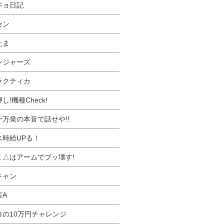
ジョ日記
セン
たま
ンジャーズ
ラクティカ
し!機種Check!
一万発の本音で話せや!!
ス時給UPる！
ミ△はアームでブッ壊す!
キャン
医A
コの10万円チャレンジ