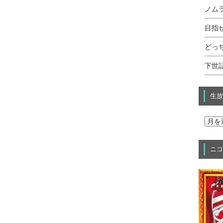
ノムラ
目指せ
どっ
下世話
生放
ニコ