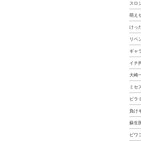
スロ
萌え
けっ
リベ
ギャ
イチ押
大崎
ミセ
ピラ
負け
蘇生
ビワ