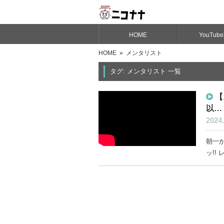
HOME
YouTub
HOME
» メンタリスト
タグ: メンタリスト 一覧
【
以…
2024.
朝一か
ッ!!