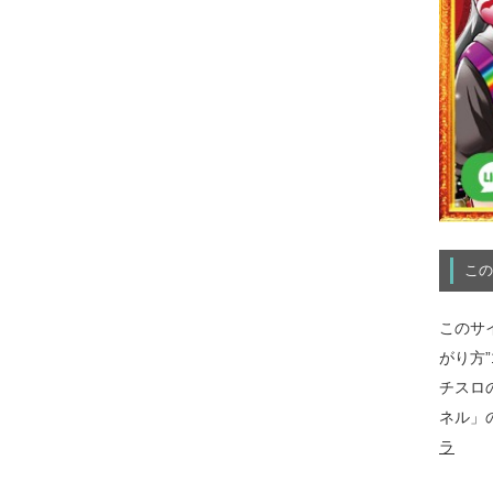
この
このサ
がり方
チスロ
ネル」
ラ