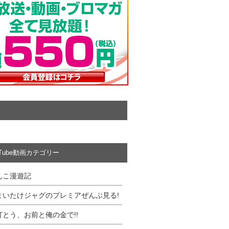
uTube動画カテゴリー
んこ漫遊記
まいたけジャグのプレミアぜんぶ見る!
打とう、お前と俺の金で!!