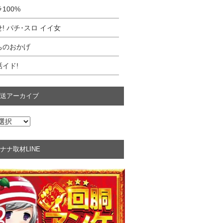
100%
! パチ･スロ イイ女
ちのおかげ
イド!
送アーカイブ
ナナ取材LINE