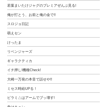
若葉まいたけジャグのプレミアぜんぶ見る!
俺が打とう、お前と俺の金で!!
スロジョ日記
萌えセン
けったま
リベンジャーズ
ギャラクティカ
イチ押し!機種Check!
大崎一万発の本音で話せや!!
ミセス時給UPる！
ピラミ△はアームでブッ壊す!
負けキャン