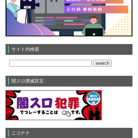
サイト内検索
闇スロ撲滅宣言
ニコナナ