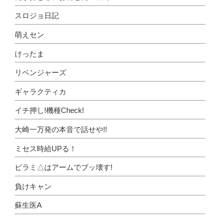
スロジョ日記
萌えセン
けったま
リベンジャーズ
ギャラクティカ
イチ押し!機種Check!
大崎一万発の本音で話せや!!
ミセス時給UPる！
ピラミ△はアームでブッ壊す!
負けキャン
蘇生医A