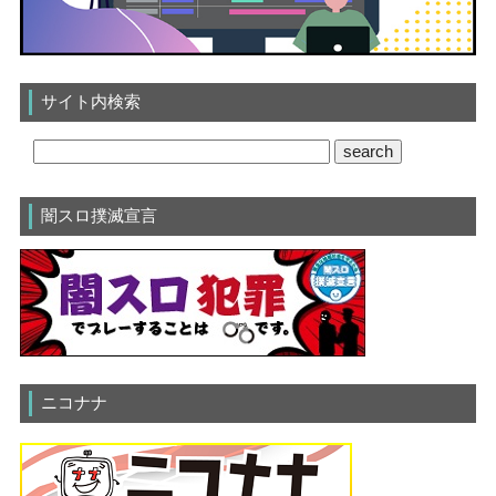
サイト内検索
闇スロ撲滅宣言
ニコナナ