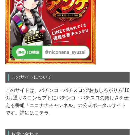
このサイトについて
このサイトは、パチンコ・パチスロの“おもしろがり方”10
0万通りをコンセプトにパチンコ・パチスロの楽しさを伝
える番組「ニコナナチャンネル」の公式ポータルサイト
です。
詳細はコチラ
お問い合わせ