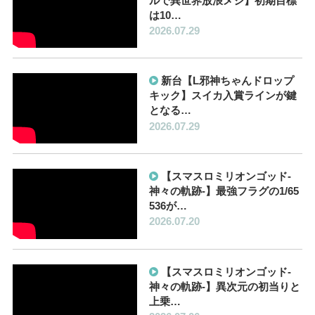
ルで異世界放浪メシ】初期目標
は10…
2026.07.29
新台【L邪神ちゃんドロップ
キック】スイカ入賞ラインが鍵
となる…
2026.07.29
【スマスロミリオンゴッド-
神々の軌跡-】最強フラグの1/65
536が…
2026.07.20
【スマスロミリオンゴッド-
神々の軌跡-】異次元の初当りと
上乗…