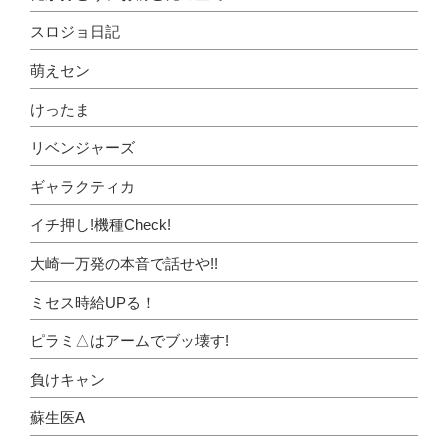
スロジョ日記
萌えセン
けったま
リベンジャーズ
ギャラクティカ
イチ押し!機種Check!
大崎一万発の本音で話せや!!
ミセス時給UPる！
ピラミ△はアームでブッ壊す!
負けキャン
蘇生医A