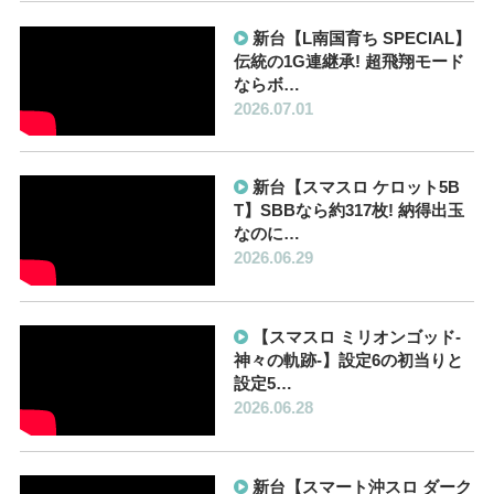
新台【L南国育ち SPECIAL】
伝統の1G連継承! 超飛翔モード
ならボ…
2026.07.01
新台【スマスロ ケロット5B
T】SBBなら約317枚! 納得出玉
なのに…
2026.06.29
【スマスロ ミリオンゴッド-
神々の軌跡-】設定6の初当りと
設定5…
2026.06.28
新台【スマート沖スロ ダーク