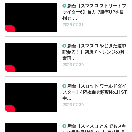
新台【スマスロ ストリートフ
ァイター6】自力で勝率UPを目
指せ!…
2026.07.31
新台【スマスロ やじきた道中
記参る！】関所チャレンジの興
奮再…
2026.07.30
新台【スロット ワールドダイ
スター】4桁枚乗せ頻度No.1! ST
中…
2026.07.30
新台【スマスロ とんでもスキ