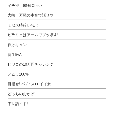
イチ押し!機種Check!
大崎一万発の本音で話せや!!
ミセス時給UPる！
ピラミ△はアームでブッ壊す!
負けキャン
蘇生医A
ビワコの10万円チャレンジ
ノムラ100%
目指せ! パチ･スロ イイ女
どっちのおかげ
下世話イド!