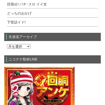
目指せ! パチ･スロ イイ女
どっちのおかげ
下世話イド!
生放送アーカイブ
ニコナナ取材LINE