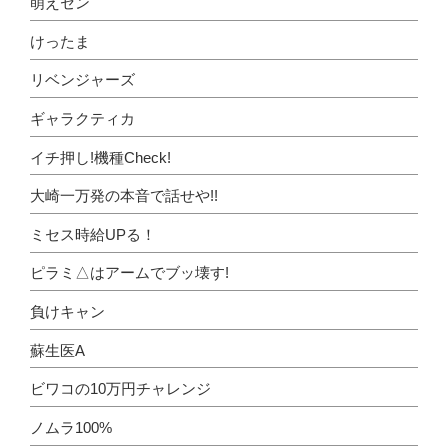
萌えセン
けったま
リベンジャーズ
ギャラクティカ
イチ押し!機種Check!
大崎一万発の本音で話せや!!
ミセス時給UPる！
ピラミ△はアームでブッ壊す!
負けキャン
蘇生医A
ビワコの10万円チャレンジ
ノムラ100%