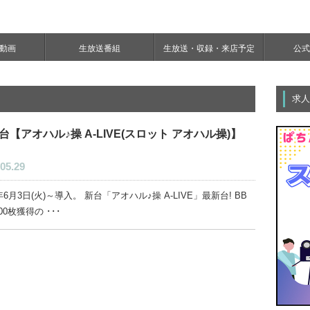
e動画
生放送番組
生放送・収録・来店予定
公式Y
求人
台【アオハル♪操 A-LIVE(スロット アオハル操)】
05.29
4年6月3日(火)～導入。 新台「アオハル♪操 A-LIVE」最新台! BB
00枚獲得の ･･･