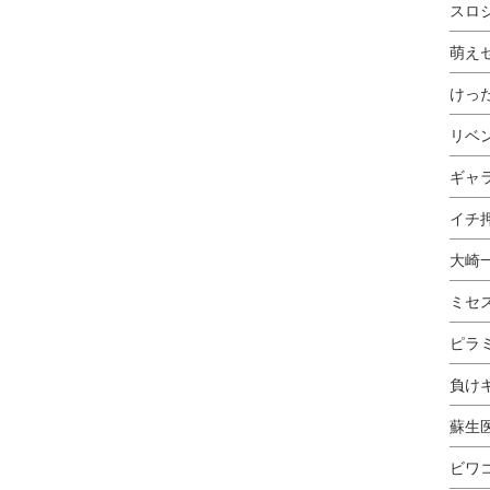
スロ
萌え
けっ
リベ
ギャ
イチ押
大崎
ミセ
ピラ
負け
蘇生
ビワ