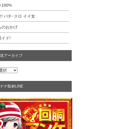
100%
! パチ･スロ イイ女
ちのおかげ
イド!
送アーカイブ
ナナ取材LINE