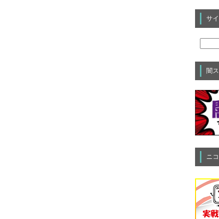
サイ
闇ス
ニコ