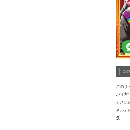
この
このサ
がり方
チスロ
ネル」
ラ