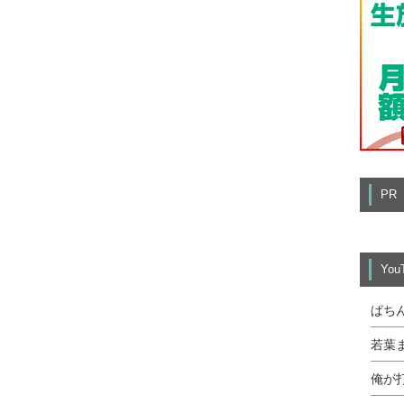
PR
Yo
ぱち
若葉
俺が