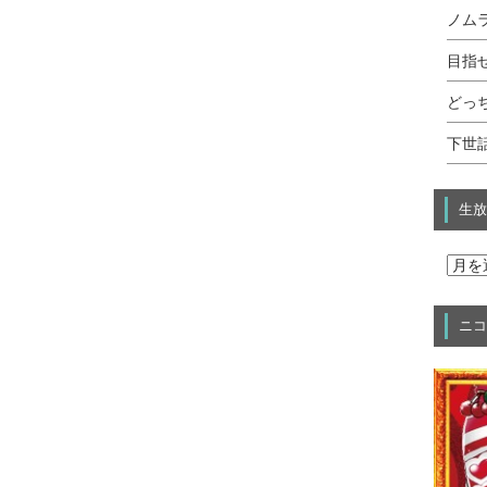
ノムラ
目指せ
どっ
下世話
生放
ニコ