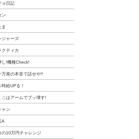
ジョ日記
セン
たま
ンジャーズ
ラクティカ
し!機種Check!
一万発の本音で話せや!!
ス時給UPる！
ミ△はアームでブッ壊す!
キャン
医A
コの10万円チャレンジ