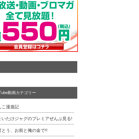
uTube動画カテゴリー
んこ漫遊記
まいたけジャグのプレミアぜんぶ見る!
打とう、お前と俺の金で!!