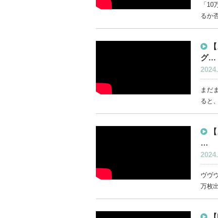
「10
るか否
【
グ…
2024.
まだ
ると、
【
…
2024.
ヴヴ
万枚出
【