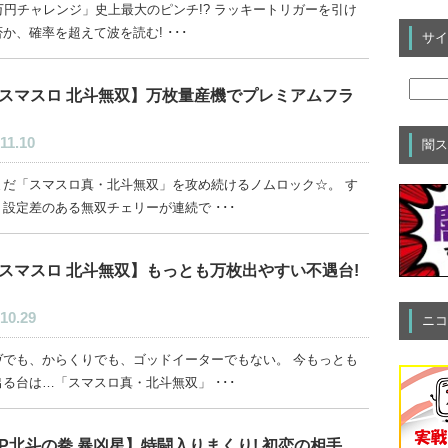
万円チャレンジ」史上最大のピンチ!? ラッキートリガーを引け
か、確率を超えて波を読む! ･･･
サイ
スマスロ 北斗無双】万枚量産機でプレミアムフラ
11.10
闇ス
まだ「スマスロ真・北斗無双」を攻め続けるノムロック☆。 す
設定差のある無双チェリーが連続で ･･･
スマスロ 北斗無双】もっとも万枚出やすい不遇台!
10.29
ニコ
ヴでも、からくりでも、ゴッドイーターでもない。 今もっとも
る台は…「スマスロ真・北斗無双」 ･･･
P北斗の拳 暴凶星】特闘入りまくり! 初恋の相手