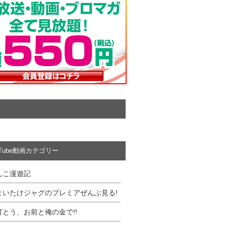
uTube動画カテゴリー
んこ漫遊記
まいたけジャグのプレミアぜんぶ見る!
打とう、お前と俺の金で!!