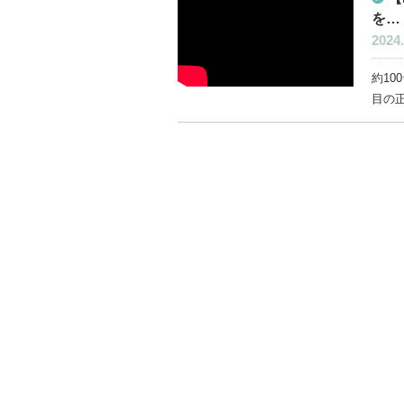
を…
2024.
約1
目の正