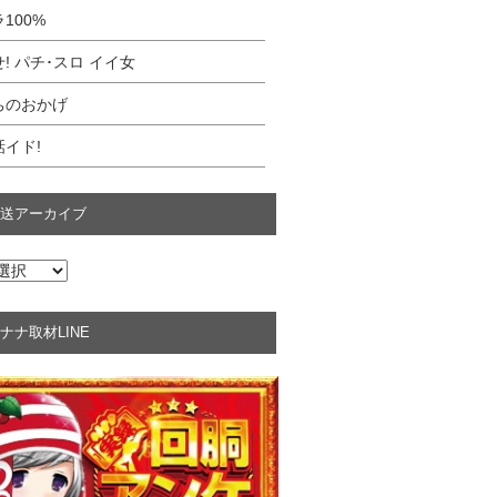
100%
! パチ･スロ イイ女
ちのおかげ
イド!
送アーカイブ
ナナ取材LINE