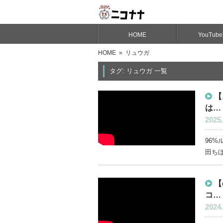
HOME
YouTub
HOME
» リュウガ
タグ: リュウガ 一覧
【
は…
2025.
96
田ちほ
【
コ…
2024.