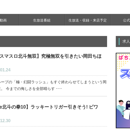
e動画
生放送番組
生放送・収録・来店予定
公式Y
求人
スマスロ北斗無双】究極無双を引きたい岡田ちほ
01.24
%ループの「極・幻闘ラッシュ」もすぐ終わらせてしまうという岡
。 今までの悔しさを全部晴らす ･･･
e北斗の拳10】ラッキートリガー引きそう! ビワ
12.30