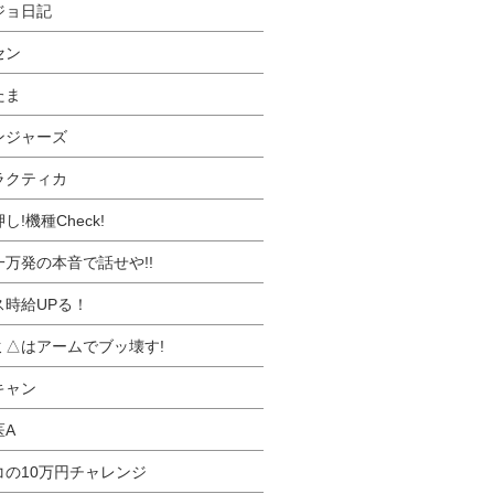
ジョ日記
セン
たま
ンジャーズ
ラクティカ
し!機種Check!
一万発の本音で話せや!!
ス時給UPる！
ミ△はアームでブッ壊す!
キャン
医A
コの10万円チャレンジ