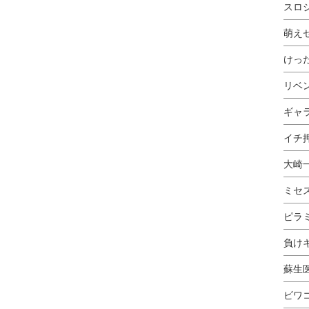
スロ
萌え
けっ
リベ
ギャ
イチ押
大崎
ミセ
ピラ
負け
蘇生
ビワ