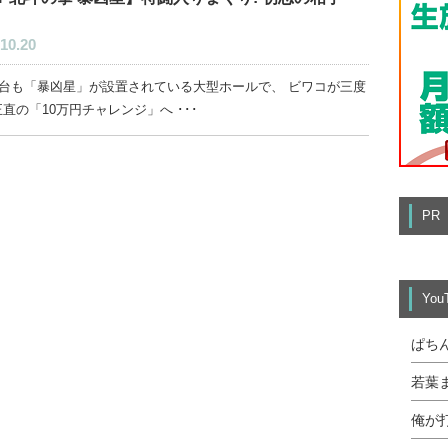
10.20
00台も「暴凶星」が設置されている大型ホールで、 ビワコが三度
直の「10万円チャレンジ」へ ･･･
PR
Yo
ぱち
若葉
俺が