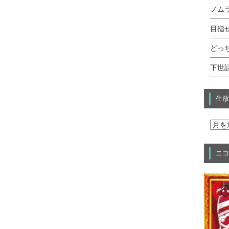
ノムラ
目指せ
どっ
下世話
生放
ニコ