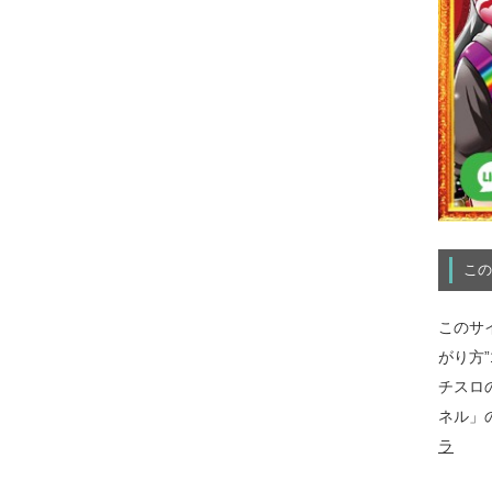
この
このサ
がり方
チスロ
ネル」
ラ