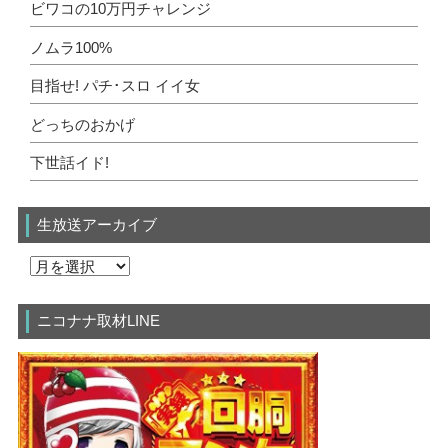
ビワコの10万円チャレンジ
ノムラ100%
目指せ! パチ･スロ イイ女
どっちのおかげ
下世話イド!
生放送アーカイブ
ニコナナ取材LINE