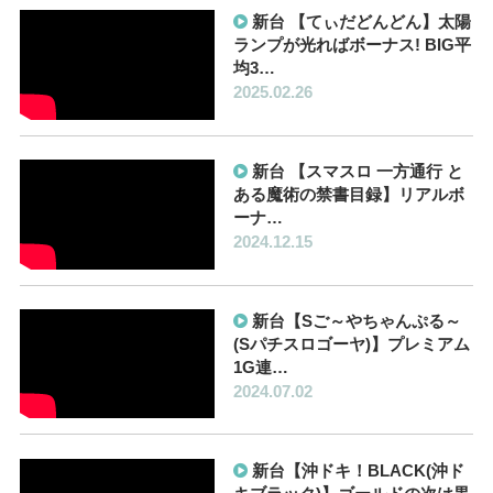
新台 【てぃだどんどん】太陽
ランプが光ればボーナス! BIG平
均3…
2025.02.26
新台 【スマスロ 一方通行 と
ある魔術の禁書目録】リアルボ
ーナ…
2024.12.15
新台【Sご～やちゃんぷる～
(Sパチスロゴーヤ)】プレミアム
1G連…
2024.07.02
新台【沖ドキ！BLACK(沖ド