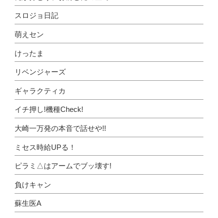
スロジョ日記
萌えセン
けったま
リベンジャーズ
ギャラクティカ
イチ押し!機種Check!
大崎一万発の本音で話せや!!
ミセス時給UPる！
ピラミ△はアームでブッ壊す!
負けキャン
蘇生医A