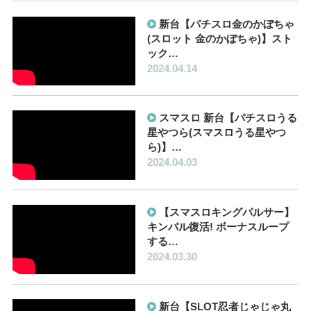
新台【パチスロ金のかぼちゃ
(スロット 金のかぼちゃ)】スト
ック…
2024.04.14
スマスロ 新台【パチスロうる
星やつら(スマスロうる星やつ
ら)】…
2024.04.03
【スマスロキングパルサー】
キンパル復活! ボーナスループ
する…
2024.03.30
新台【SLOT忍者じゃじゃ丸