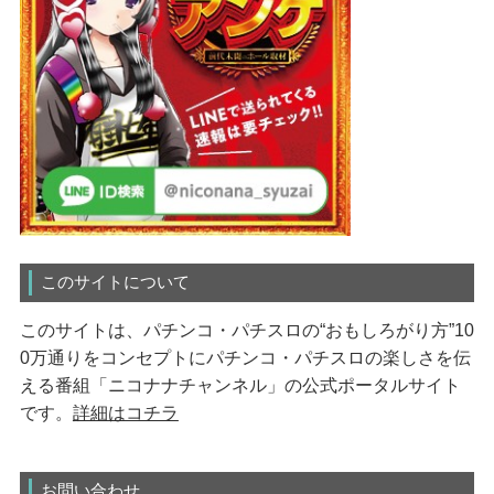
このサイトについて
このサイトは、パチンコ・パチスロの“おもしろがり方”10
0万通りをコンセプトにパチンコ・パチスロの楽しさを伝
える番組「ニコナナチャンネル」の公式ポータルサイト
です。
詳細はコチラ
お問い合わせ