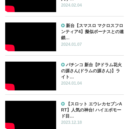
2024.02.04
新台【スマスロ マクロスフロ
ンティア4】擬似ボーナスとの連
鎖…
2024.01.07
パチンコ 新台【Pドラム花火
の源さん(ドラムの源さん)】ラ
イト…
2024.01.04
【スロット エウレカセブンA
RT】人気の神台! ハイエボモー
ド目…
2023.12.18