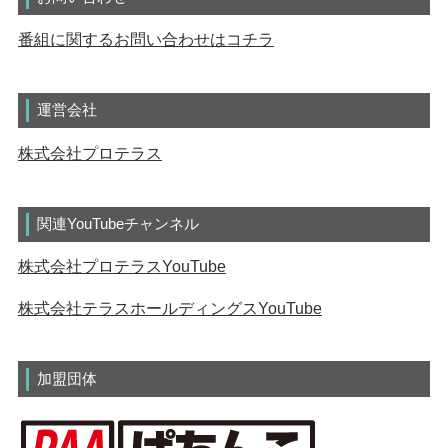
番組に関するお問い合わせはコチラ
運営会社
株式会社プロテラス
関連YouTubeチャンネル
株式会社プロテラスYouTube
株式会社テラスホールディングスYouTube
加盟団体