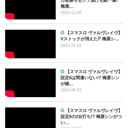
万枚勝ちもクソ負けも紙一重!
梅屋…
2024.12.09
【スマスロ ヴァルヴレイヴ】
Vストックが消えた⁉ 梅屋シ…
2024.10.14
【スマスロ ヴァルヴレイヴ】
設定6は間違いない!? 梅屋シン
が確…
2024.09.23
【スマスロ ヴァルヴレイヴ】
設定6の2台打ち!? 梅屋シンがつ
い…