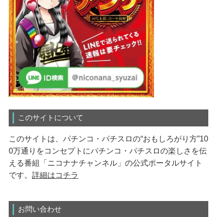
このサイトについて
このサイトは、パチンコ・パチスロの“おもしろがり方”10
0万通りをコンセプトにパチンコ・パチスロの楽しさを伝
える番組「ニコナナチャンネル」の公式ポータルサイト
です。
詳細はコチラ
お問い合わせ