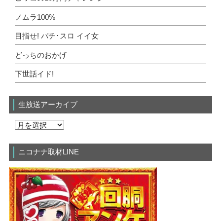
ノムラ100%
目指せ! パチ･スロ イイ女
どっちのおかげ
下世話イド!
生放送アーカイブ
ニコナナ取材LINE