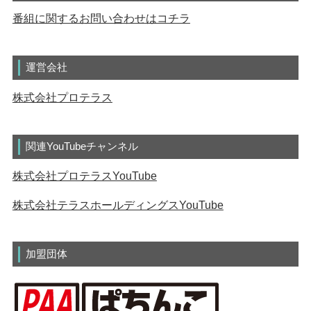
番組に関するお問い合わせはコチラ
運営会社
株式会社プロテラス
関連YouTubeチャンネル
株式会社プロテラスYouTube
株式会社テラスホールディングスYouTube
加盟団体