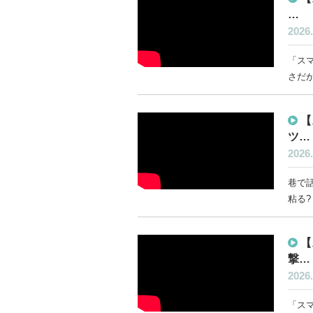
…
2026.
「ス
さだが
【
ツ…
2026.
巷で
粘る?
【
撃…
2026.
「ス