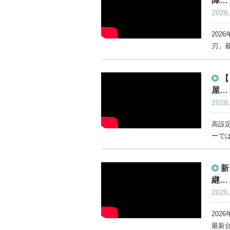
陣…
2026.
202
刃」最
【
屋…
2026.
高設
ーでは
新
継…
2026.
202
最新台