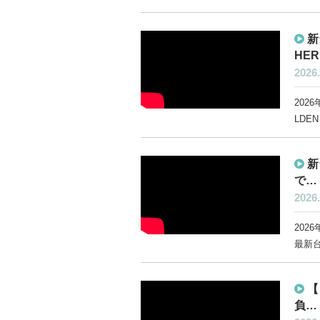
新
HE
2026.
202
LDEN
新
で…
2026.
202
最新台
【
負…