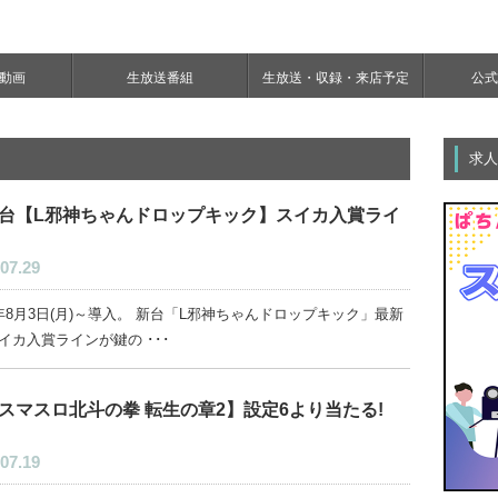
e動画
生放送番組
生放送・収録・来店予定
公式Y
求人
台【L邪神ちゃんドロップキック】スイカ入賞ライ
07.29
6年8月3日(月)～導入。 新台「L邪神ちゃんドロップキック」最新
スイカ入賞ラインが鍵の ･･･
スマスロ北斗の拳 転生の章2】設定6より当たる!
07.19