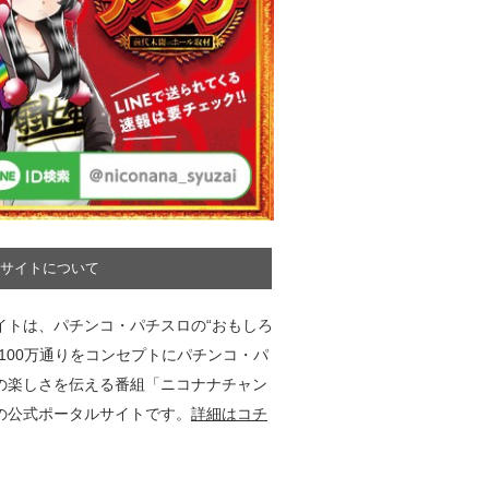
サイトについて
イトは、パチンコ・パチスロの“おもしろ
”100万通りをコンセプトにパチンコ・パ
の楽しさを伝える番組「ニコナナチャン
の公式ポータルサイトです。
詳細はコチ