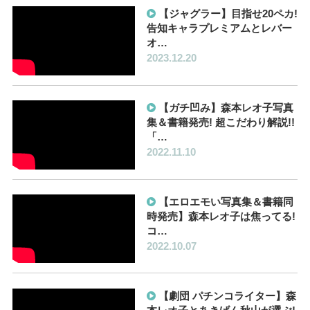
【ジャグラー】目指せ20ペカ!
告知キャラプレミアムとレバー
オ…
2023.12.20
【ガチ凹み】森本レオ子写真
集＆書籍発売! 超こだわり解説!!
「…
2022.11.10
【エロエモい写真集＆書籍同
時発売】森本レオ子は焦ってる!
コ…
2022.10.07
【劇団 パチンコライター】森