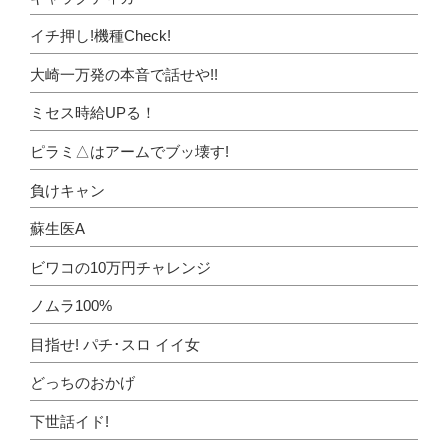
イチ押し!機種Check!
大崎一万発の本音で話せや!!
ミセス時給UPる！
ピラミ△はアームでブッ壊す!
負けキャン
蘇生医A
ビワコの10万円チャレンジ
ノムラ100%
目指せ! パチ･スロ イイ女
どっちのおかげ
下世話イド!