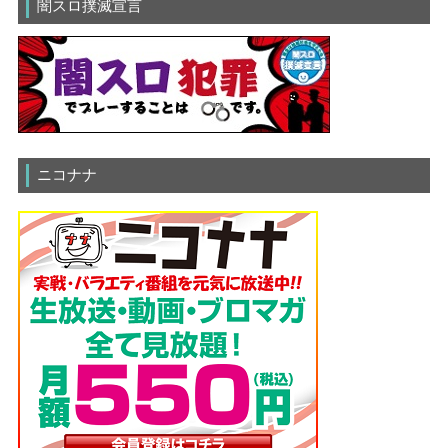
闇スロ撲滅宣言
ニコナナ