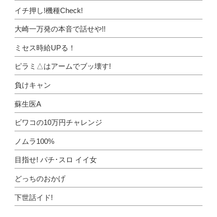
イチ押し!機種Check!
大崎一万発の本音で話せや!!
ミセス時給UPる！
ピラミ△はアームでブッ壊す!
負けキャン
蘇生医A
ビワコの10万円チャレンジ
ノムラ100%
目指せ! パチ･スロ イイ女
どっちのおかげ
下世話イド!