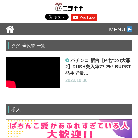
MENU
タグ: 全反撃 一覧
パチンコ 新台【P七つの大罪
2】RUSH突入率77.7%! BURST
発生で最…
2022.10.30
求人