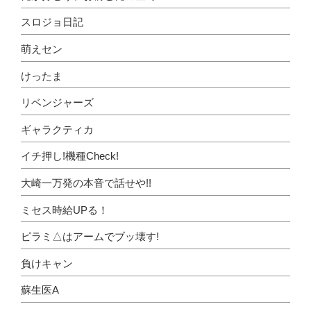
スロジョ日記
萌えセン
けったま
リベンジャーズ
ギャラクティカ
イチ押し!機種Check!
大崎一万発の本音で話せや!!
ミセス時給UPる！
ピラミ△はアームでブッ壊す!
負けキャン
蘇生医A