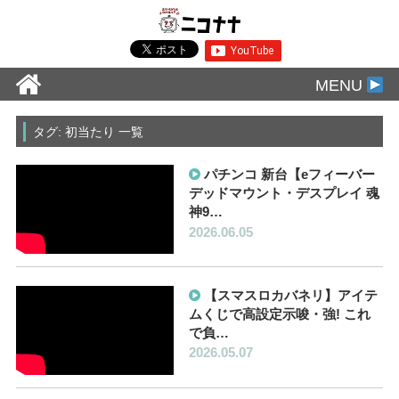
MENU
タグ: 初当たり 一覧
パチンコ 新台【eフィーバー
デッドマウント・デスプレイ 魂
神9…
2026.06.05
【スマスロカバネリ】アイテ
ムくじで高設定示唆・強! これ
で負…
2026.05.07