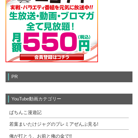
PR
YouTube動画カテゴリー
ぱちんこ漫遊記
若葉まいたけジャグのプレミアぜんぶ見る!
俺が打とう、お前と俺の金で!!