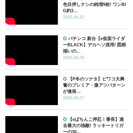
色目押しナシの純増9枚! ワンBI
G約3…
2025.06.27
パチンコ 新台【e仮面ライダ
ーBLACK】デカヘソ採用! 図柄
揃いの…
2025.04.30
【P冬のソナタ】ビワコ大興
奮のプレミア・激アツパターン
が連発…
2025.04.27
【eぱちんこ押忍！番長】過
去最大の強敵! ラッキートリガ
ーの30…