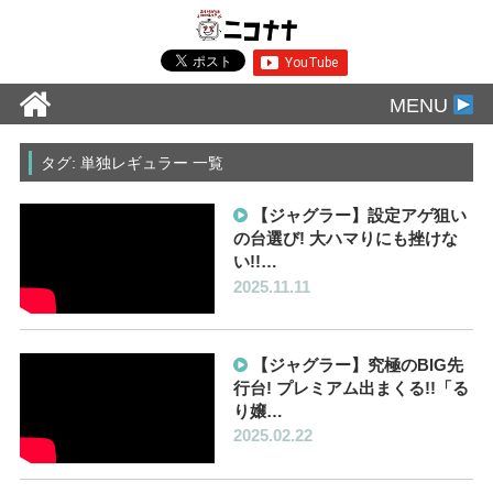
MENU
タグ: 単独レギュラー 一覧
【ジャグラー】設定アゲ狙い
の台選び! 大ハマりにも挫けな
い!!…
2025.11.11
【ジャグラー】究極のBIG先
行台! プレミアム出まくる!!「る
り嬢…
2025.02.22