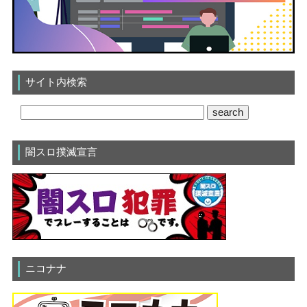
サイト内検索
闇スロ撲滅宣言
ニコナナ