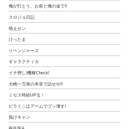
俺が打とう、お前と俺の金で!!
スロジョ日記
萌えセン
けったま
リベンジャーズ
ギャラクティカ
イチ押し!機種Check!
大崎一万発の本音で話せや!!
ミセス時給UPる！
ピラミ△はアームでブッ壊す!
負けキャン
蘇生医A