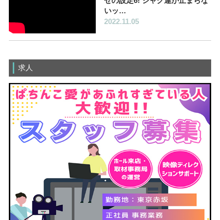
せの設定6! ジャグ連が止まらな
いッ…
2022.11.05
求人