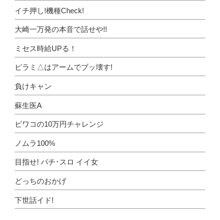
イチ押し!機種Check!
大崎一万発の本音で話せや!!
ミセス時給UPる！
ピラミ△はアームでブッ壊す!
負けキャン
蘇生医A
ビワコの10万円チャレンジ
ノムラ100%
目指せ! パチ･スロ イイ女
どっちのおかげ
下世話イド!