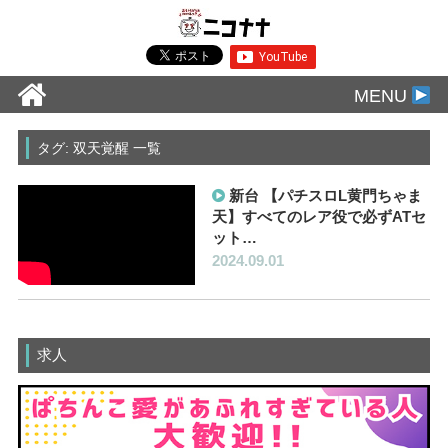
MENU
タグ: 双天覚醒 一覧
新台 【パチスロL黄門ちゃま
天】すべてのレア役で必ずATセ
ット…
2024.09.01
求人