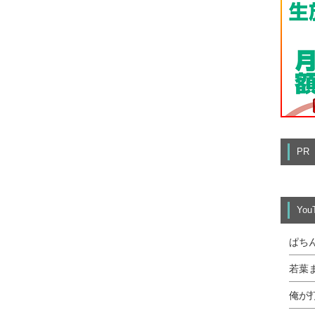
PR
Yo
ぱち
若葉
俺が