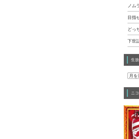
ノムラ
目指せ
どっ
下世話
生放
ニコ