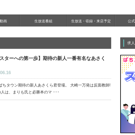
e動画
生放送番組
生放送・収録・来店予定
公式Y
求人
スターへの第一歩】期待の新人一番有名なあさく
06.16
Mぱちタウン期待の新人あさくら君登場。 大崎一万発は反面教師!
人は、まりも氏と必勝本のマ ･･･