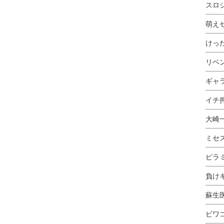
スロ
萌え
けっ
リベ
ギャ
イチ押
大崎
ミセ
ピラ
負け
蘇生
ビワ