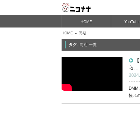
HOME
YouTub
HOME
» 同期
タグ: 同期 一覧
【
ら…
2024.
DM
憧れの