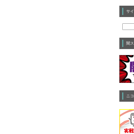
サイ
闇ス
ニコ