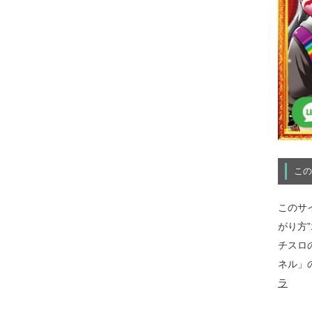
この
このサ
がり方
チスロ
ネル」
ラ