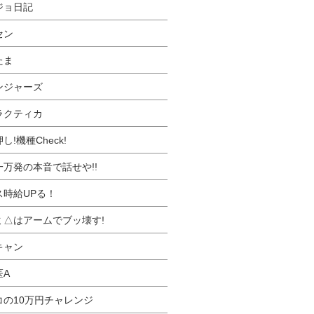
ジョ日記
セン
たま
ンジャーズ
ラクティカ
し!機種Check!
一万発の本音で話せや!!
ス時給UPる！
ミ△はアームでブッ壊す!
キャン
医A
コの10万円チャレンジ