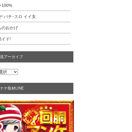
100%
! パチ･スロ イイ女
ちのおかげ
イド!
送アーカイブ
ナナ取材LINE