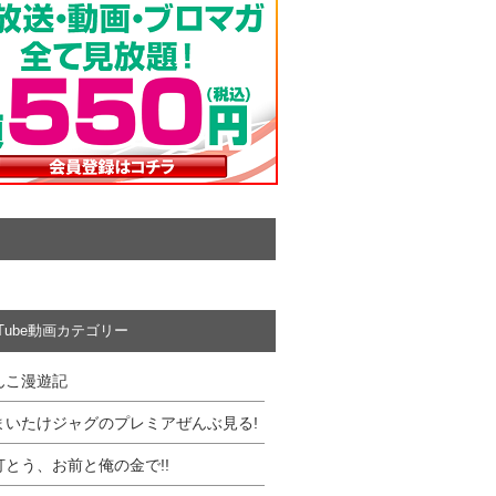
uTube動画カテゴリー
んこ漫遊記
まいたけジャグのプレミアぜんぶ見る!
打とう、お前と俺の金で!!