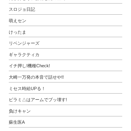
スロジョ日記
萌えセン
けったま
リベンジャーズ
ギャラクティカ
イチ押し!機種Check!
大崎一万発の本音で話せや!!
ミセス時給UPる！
ピラミ△はアームでブッ壊す!
負けキャン
蘇生医A