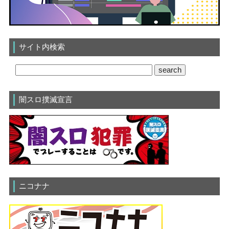
サイト内検索
闇スロ撲滅宣言
ニコナナ