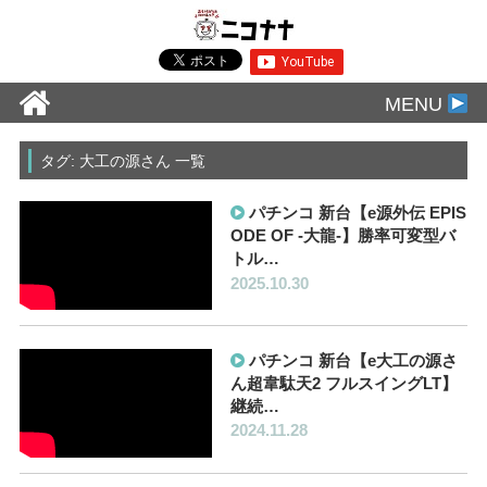
MENU
タグ: 大工の源さん 一覧
パチンコ 新台【e源外伝 EPIS
ODE OF -大龍-】勝率可変型バ
トル…
2025.10.30
パチンコ 新台【e大工の源さ
ん超韋駄天2 フルスイングLT】
継続…
2024.11.28