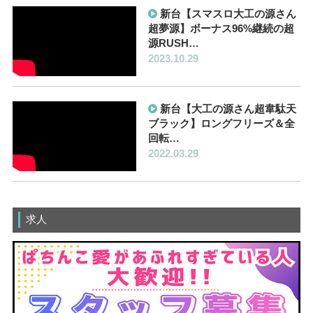
新台【スマスロ大工の源さん
超夢源】ボーナス96%継続の超
源RUSH…
2023.10.29
新台【大工の源さん超韋駄天
ブラック】ロングフリーズ＆全
回転…
2022.03.29
求人