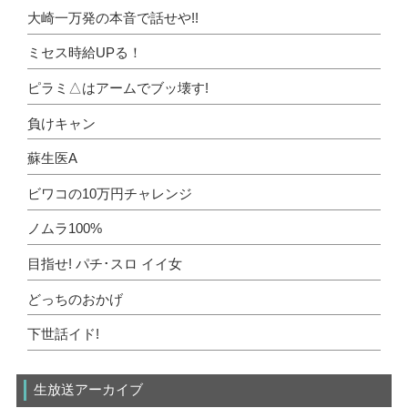
大崎一万発の本音で話せや!!
ミセス時給UPる！
ピラミ△はアームでブッ壊す!
負けキャン
蘇生医A
ビワコの10万円チャレンジ
ノムラ100%
目指せ! パチ･スロ イイ女
どっちのおかげ
下世話イド!
生放送アーカイブ