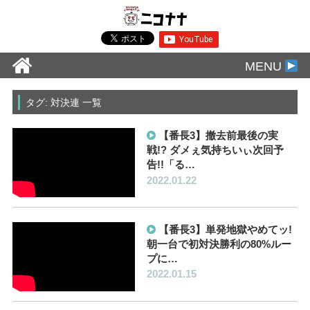
MENU
タグ: 対決連 一覧
【番長3】撤去前最後の実
戦!? ダメぇ気持ちいぃ次回予
告!!「る…
2022.01.22
【番長3】単発地獄やめてッ!
朝一台で初対決勝利の80%ルー
プに…
2022.01.15