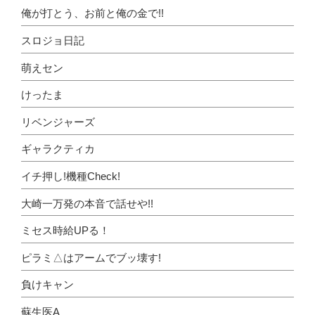
俺が打とう、お前と俺の金で!!
スロジョ日記
萌えセン
けったま
リベンジャーズ
ギャラクティカ
イチ押し!機種Check!
大崎一万発の本音で話せや!!
ミセス時給UPる！
ピラミ△はアームでブッ壊す!
負けキャン
蘇生医A