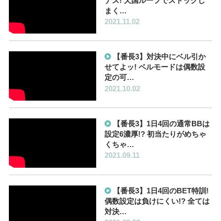
ナス! 天国ループでストックし
まく…
2021.11.02
【番長3】対決中にベル引か
せてよッ! ベルモードは偶数設
定の可…
2021.10.02
【番長3】1日4回の通常BBは
設定6濃厚!? 初当たりがめちゃ
くちゃ…
2021.09.11
【番長3】1日4回のBET特訓!
偶数設定は負けにくい!? 全ては
対決…