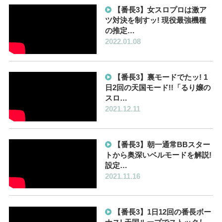
【番長3】女スロプロは激ア
ツ対決を制すッ! 現役最強機種
の推定…
2022.01.08
【番長3】裏モードでたッ! 1
日2回の天国モード!!「るり嬢の
スロ…
2021.12.11
【番長3】朝一通常BBスター
トから奥深いベルモードを解説!
設定…
2021.11.16
【番長3】1日12回の番長ボー