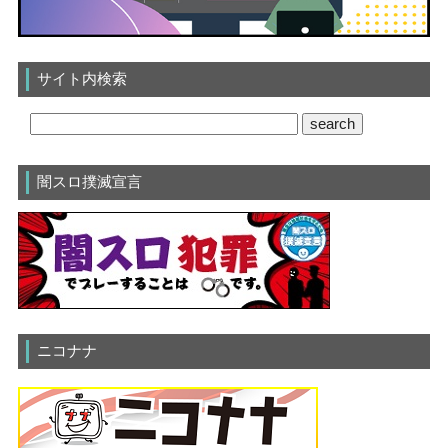
サイト内検索
闇スロ撲滅宣言
ニコナナ