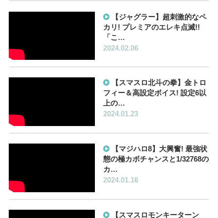
【ジャグラー】超刺激的なペ
カリ! プレミアのエレキ点滅!!
「こ…
2024.02.06
【スマスロ北斗の拳】金トロ
フィー＆高設定ボイス! 設定6以
上の…
2024.01.23
【マジハロ8】大興奮! 最強状
態の極カボチャンスと1/32768の
カ…
2024.01.16
【スマスロモンキーターン