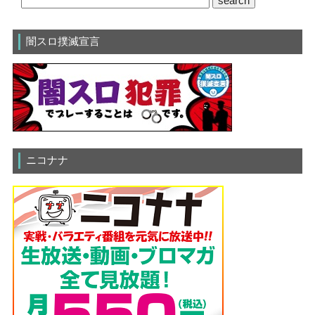
闇スロ撲滅宣言
ニコナナ