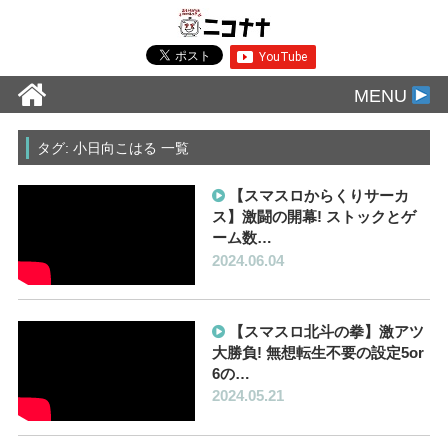
MENU
タグ: 小日向こはる 一覧
【スマスロからくりサーカ
ス】激闘の開幕! ストックとゲ
ーム数…
2024.06.04
【スマスロ北斗の拳】激アツ
大勝負! 無想転生不要の設定5or
6の…
2024.05.21