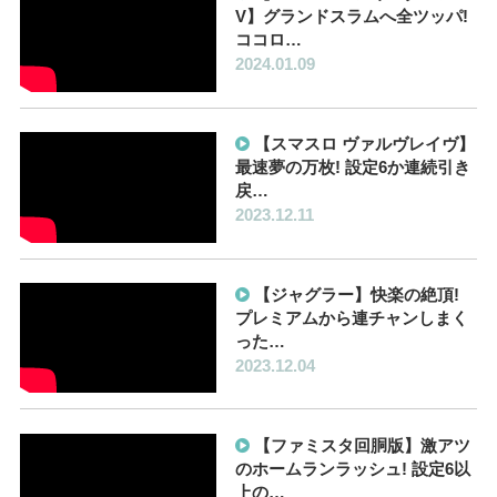
V】グランドスラムへ全ツッパ!
ココロ…
2024.01.09
【スマスロ ヴァルヴレイヴ】
最速夢の万枚! 設定6か連続引き
戻…
2023.12.11
【ジャグラー】快楽の絶頂!
プレミアムから連チャンしまく
った…
2023.12.04
【ファミスタ回胴版】激アツ
のホームランラッシュ! 設定6以
上の…