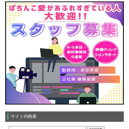
サイト内検索