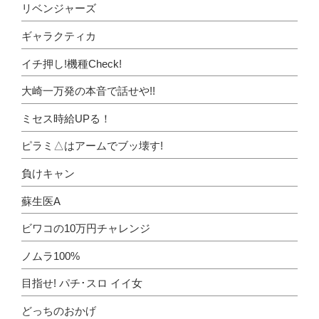
リベンジャーズ
ギャラクティカ
イチ押し!機種Check!
大崎一万発の本音で話せや!!
ミセス時給UPる！
ピラミ△はアームでブッ壊す!
負けキャン
蘇生医A
ビワコの10万円チャレンジ
ノムラ100%
目指せ! パチ･スロ イイ女
どっちのおかげ