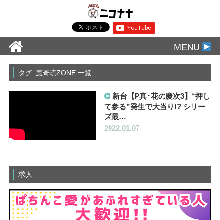
MENU
タグ: 嵐奇琉ZONE 一覧
新台【P真･花の慶次3】“押し
て参る”発生で大当り!? シリー
ズ最…
2022.01.07
求人