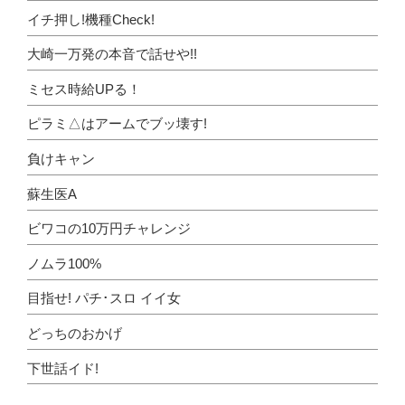
イチ押し!機種Check!
大崎一万発の本音で話せや!!
ミセス時給UPる！
ピラミ△はアームでブッ壊す!
負けキャン
蘇生医A
ビワコの10万円チャレンジ
ノムラ100%
目指せ! パチ･スロ イイ女
どっちのおかげ
下世話イド!