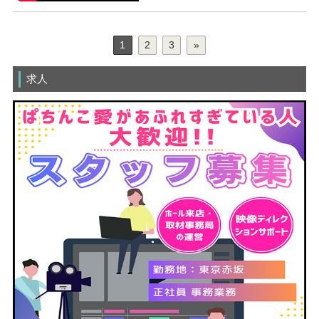
1
2
3
»
求人