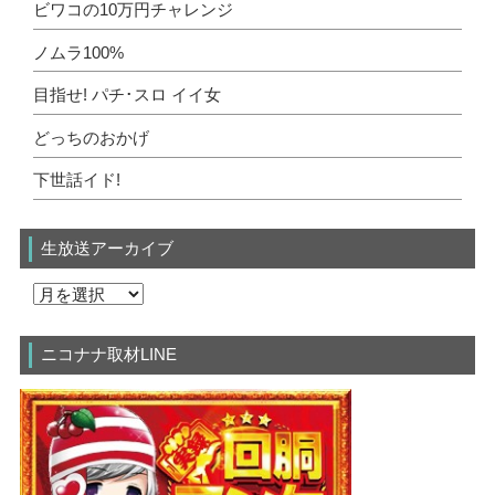
ビワコの10万円チャレンジ
ノムラ100%
目指せ! パチ･スロ イイ女
どっちのおかげ
下世話イド!
生放送アーカイブ
ニコナナ取材LINE