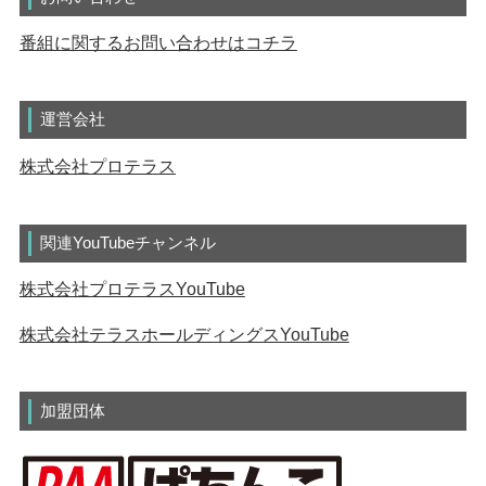
番組に関するお問い合わせはコチラ
運営会社
株式会社プロテラス
関連YouTubeチャンネル
株式会社プロテラスYouTube
株式会社テラスホールディングスYouTube
加盟団体