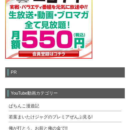
PR
YouTube動画カテゴリー
ぱちんこ漫遊記
若葉まいたけジャグのプレミアぜんぶ見る!
俺が打とう、お前と俺の金で!!