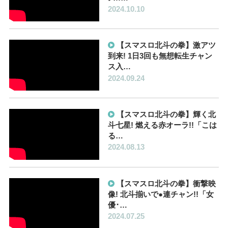
2024.10.10
【スマスロ北斗の拳】激アツ
到来! 1日3回も無想転生チャン
ス入…
2024.09.24
【スマスロ北斗の拳】輝く北
斗七星! 燃える赤オーラ!!「こは
る…
2024.08.13
【スマスロ北斗の拳】衝撃映
像! 北斗揃いで●連チャン!!「女
優･…
2024.07.25