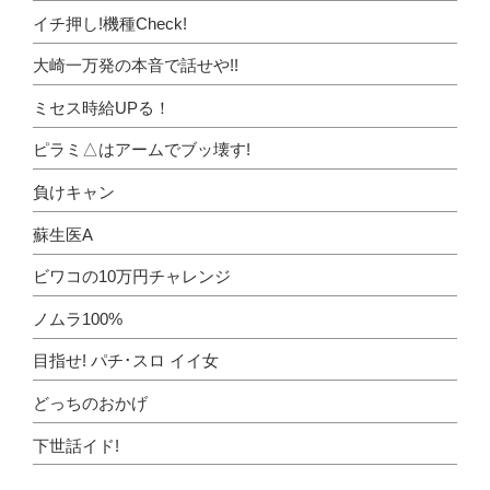
イチ押し!機種Check!
大崎一万発の本音で話せや!!
ミセス時給UPる！
ピラミ△はアームでブッ壊す!
負けキャン
蘇生医A
ビワコの10万円チャレンジ
ノムラ100%
目指せ! パチ･スロ イイ女
どっちのおかげ
下世話イド!