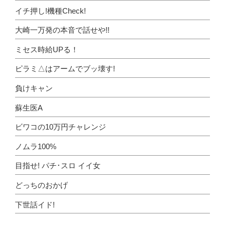
イチ押し!機種Check!
大崎一万発の本音で話せや!!
ミセス時給UPる！
ピラミ△はアームでブッ壊す!
負けキャン
蘇生医A
ビワコの10万円チャレンジ
ノムラ100%
目指せ! パチ･スロ イイ女
どっちのおかげ
下世話イド!