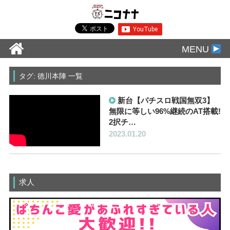
MENU
タグ: 徳川本陣 一覧
新台【パチスロ戦国無双3】
無限に等しい96%継続のAT搭載!
2択チ…
2023.01.20
求人