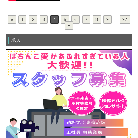
«
1
2
3
4
5
6
7
8
9
…
97
»
求人