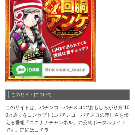
このサイトについて
このサイトは、パチンコ・パチスロの“おもしろがり方”10
0万通りをコンセプトにパチンコ・パチスロの楽しさを伝
える番組「ニコナナチャンネル」の公式ポータルサイト
です。
詳細はコチラ