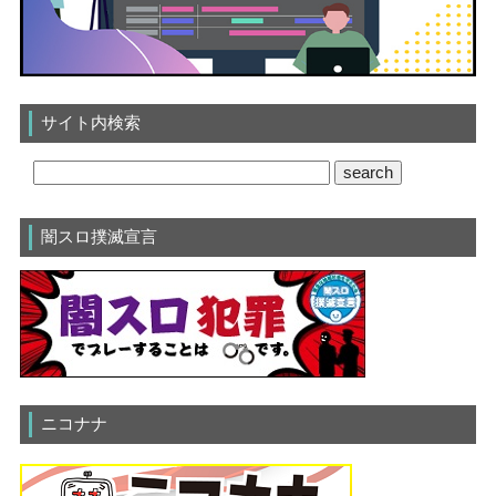
サイト内検索
闇スロ撲滅宣言
ニコナナ