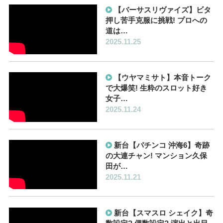
【バーサスリヴァイズ】ビタ
押し苦手克服に挑戦! プロへの
道は…
2025.11.25
【ウヤマミサト】本音トーク
で大爆笑! 生粋のスロット好き
女子…
2025.11.24
新台【パチンコ 沖海6】奇跡
の大連チャン! マンション久保
田が…
2025.11.21
新台【スマスロ シェイク】奇