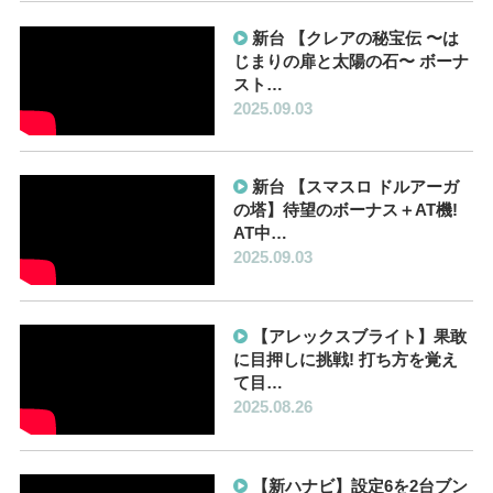
新台 【クレアの秘宝伝 〜は
じまりの扉と太陽の石〜 ボーナ
スト…
2025.09.03
新台 【スマスロ ドルアーガ
の塔】待望のボーナス＋AT機!
AT中…
2025.09.03
【アレックスブライト】果敢
に目押しに挑戦! 打ち方を覚え
て目…
2025.08.26
【新ハナビ】設定6を2台ブン