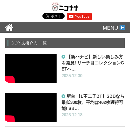
MENU
タグ: 技術介入 一覧
【新ハナビ】新しい楽しみ方
を発見! リーチ目コレクションG
ETへ…
2025.12.30
新台 【L不二子BT】SBBなら
最低300枚、平均は462枚獲得可
能! SB…
2025.12.18