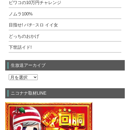
ビワコの10万円チャレンジ
ノムラ100%
目指せ! パチ･スロ イイ女
どっちのおかげ
下世話イド!
生放送アーカイブ
ニコナナ取材LINE