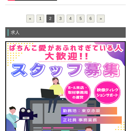
«
1
2
3
4
5
6
»
求人