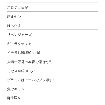
スロジョ日記
萌えセン
けったま
リベンジャーズ
ギャラクティカ
イチ押し!機種Check!
大崎一万発の本音で話せや!!
ミセス時給UPる！
ピラミ△はアームでブッ壊す!
負けキャン
蘇生医A