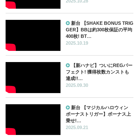
2025.10.28
新台 【SHAKE BONUS TRIG
GER】BBは約300枚保証の平均
400枚! BT…
2025.10.19
【新ハナビ】ついにREGパー
フェクト! 獲得枚数カンストも
達成!!…
2025.09.30
新台 【マジカルハロウィン
ボーナストリガー】ボーナス上
乗せ!…
2025.09.21