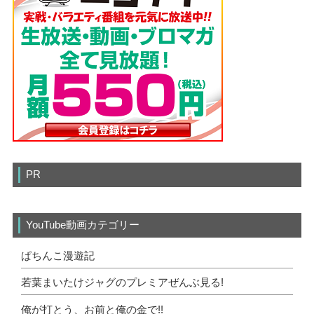
PR
YouTube動画カテゴリー
ぱちんこ漫遊記
若葉まいたけジャグのプレミアぜんぶ見る!
俺が打とう、お前と俺の金で!!