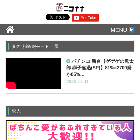
MENU
タグ: 指鉄砲モード 一覧
パチンコ 新台【ゲゲゲの鬼太
郎 獅子奮迅(SP)】81%×2700発
か85%…
2023.11.01
求人