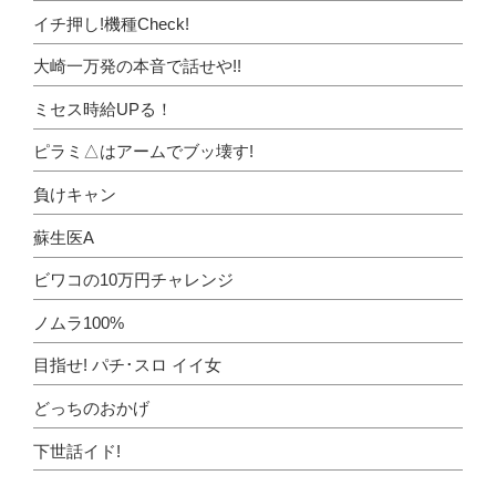
イチ押し!機種Check!
大崎一万発の本音で話せや!!
ミセス時給UPる！
ピラミ△はアームでブッ壊す!
負けキャン
蘇生医A
ビワコの10万円チャレンジ
ノムラ100%
目指せ! パチ･スロ イイ女
どっちのおかげ
下世話イド!