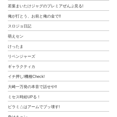
若葉まいたけジャグのプレミアぜんぶ見る!
俺が打とう、お前と俺の金で!!
スロジョ日記
萌えセン
けったま
リベンジャーズ
ギャラクティカ
イチ押し!機種Check!
大崎一万発の本音で話せや!!
ミセス時給UPる！
ピラミ△はアームでブッ壊す!
負けキャン