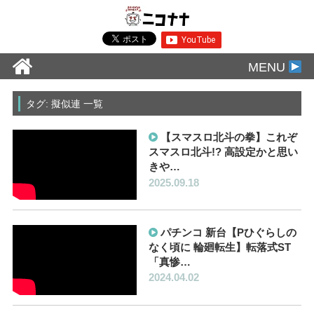
MENU
タグ: 擬似連 一覧
【スマスロ北斗の拳】これぞ
スマスロ北斗!? 高設定かと思い
きや…
2025.09.18
パチンコ 新台【Pひぐらしの
なく頃に 輪廻転生】転落式ST
「真惨…
2024.04.02