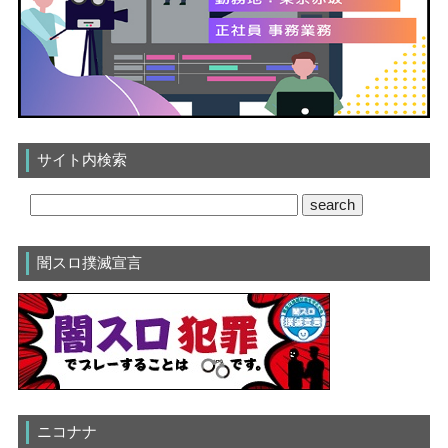
サイト内検索
闇スロ撲滅宣言
ニコナナ