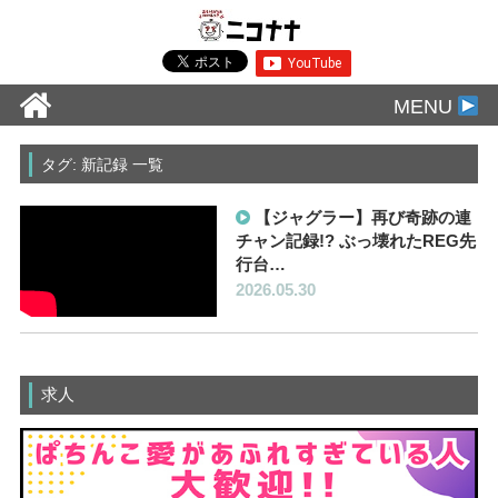
MENU
タグ: 新記録 一覧
【ジャグラー】再び奇跡の連
チャン記録!? ぶっ壊れたREG先
行台…
2026.05.30
求人