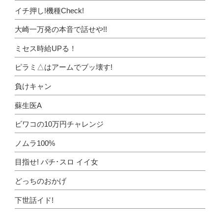
イチ押し!機種Check!
大崎一万発の本音で話せや!!
ミセス時給UPる！
ピラミ△はアームでブッ壊す!
負けキャン
蘇生医A
ビワコの10万円チャレンジ
ノムラ100%
目指せ! パチ･スロ イイ女
どっちのおかげ
下世話イド!