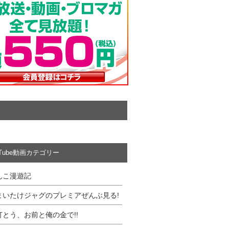
uTube動画カテゴリー
んこ漫遊記
まいたけジャグのプレミアぜんぶ見る!
打とう、お前と俺の金で!!