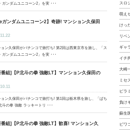
スロ
 ガンダムユニコーン2」を実 ･･･
萌え
eガンダムユニコーン2】奇跡! マンション久保田
けっ
11.22
リベ
ギャ
ション久保田がパチンコで旅打ち! 第2回は西東京市を旅し、「ス
 ガンダムユニコーン2」を実 ･･･
イチ押
大崎
新番組]【P北斗の拳 強敵LT】マンション久保田の
ミセ
10.11
ピラ
ション久保田がパチンコで旅打ち! 第1回は栃木県を旅し、「ぱち
負け
北斗の拳 強敵 ラッキートリ ･･･
蘇生
新番組]【P北斗の拳 強敵LT】歓喜! マンション久
ビワ