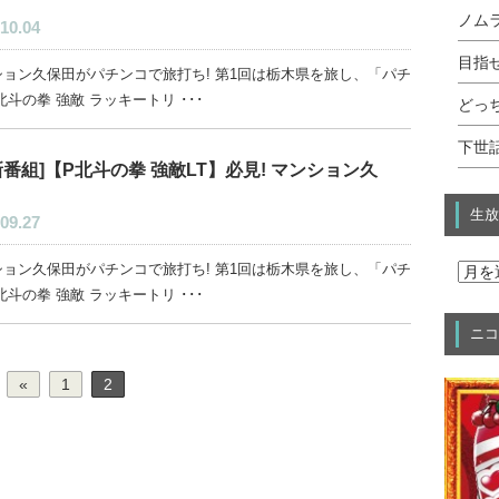
ノムラ
10.04
目指せ
ション久保田がパチンコで旅打ち! 第1回は栃木県を旅し、「パチ
北斗の拳 強敵 ラッキートリ ･･･
どっ
下世話
新番組]【P北斗の拳 強敵LT】必見! マンション久
生放
09.27
ション久保田がパチンコで旅打ち! 第1回は栃木県を旅し、「パチ
北斗の拳 強敵 ラッキートリ ･･･
ニコ
«
1
2