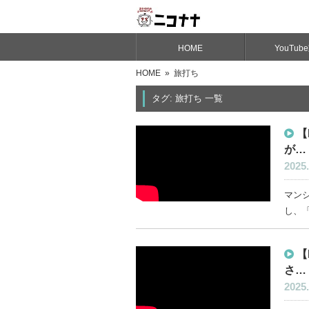
HOME
YouTub
HOME
» 旅打ち
タグ: 旅打ち 一覧
【
が…
2025.
マン
し、「
【
さ…
2025.