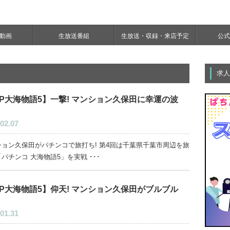
e動画
生放送番組
生放送・収録・来店予定
公式Y
求人
P大海物語5】一撃! マンション久保田に幸運の波
02.07
ション久保田がパチンコで旅打ち! 第4回は千葉県千葉市周辺を旅
パチンコ 大海物語5」を実戦 ･･･
P大海物語5】仰天! マンション久保田がブルブル
01.31