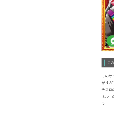
この
このサ
がり方
チスロ
ネル」
ラ