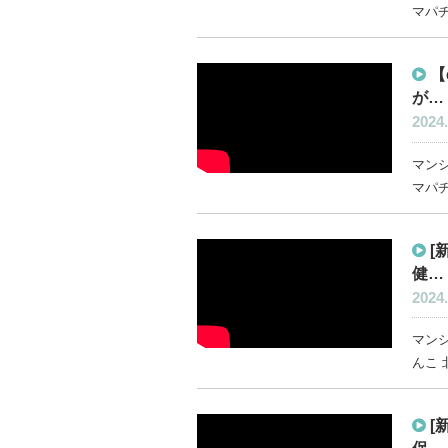
マパチ
【
が…
2024.
マン
マパチ
[
健…
2024.
マン
んこ 
[