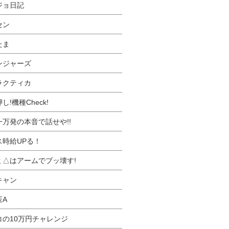
ジョ日記
セン
たま
ンジャーズ
ラクティカ
し!機種Check!
一万発の本音で話せや!!
ス時給UPる！
ミ△はアームでブッ壊す!
キャン
医A
コの10万円チャレンジ