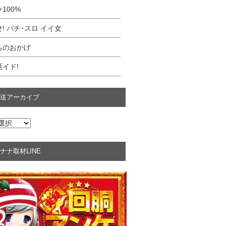
100%
! パチ･スロ イイ女
ちのおかげ
イド!
送アーカイブ
ナナ取材LINE