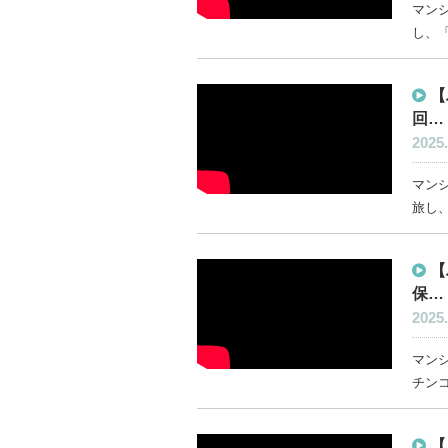
マン
し、「
【
回…
2025.
マン
旅し、
【
保…
2025.
マン
チンコ
【