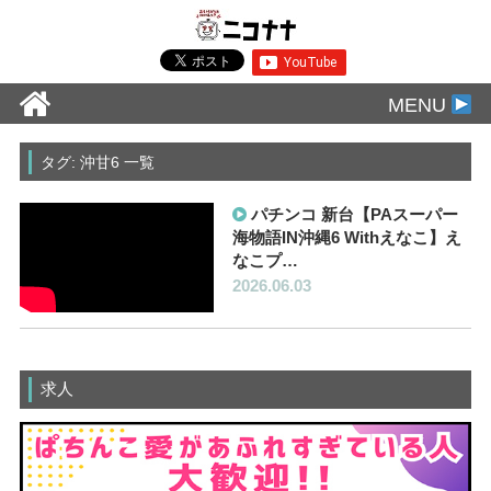
MENU
タグ: 沖甘6 一覧
パチンコ 新台【PAスーパー
海物語IN沖縄6 Withえなこ】え
なこプ…
2026.06.03
求人