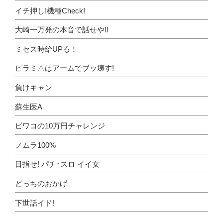
イチ押し!機種Check!
大崎一万発の本音で話せや!!
ミセス時給UPる！
ピラミ△はアームでブッ壊す!
負けキャン
蘇生医A
ビワコの10万円チャレンジ
ノムラ100%
目指せ! パチ･スロ イイ女
どっちのおかげ
下世話イド!