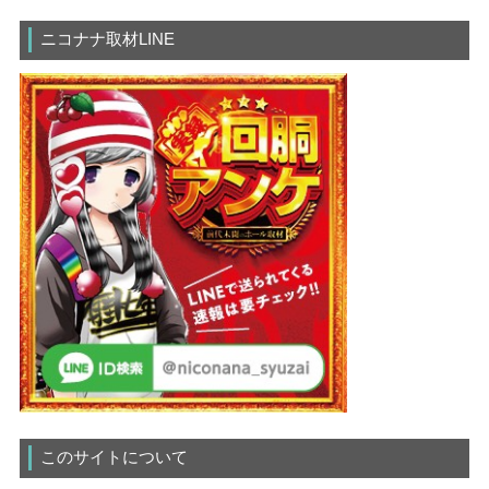
ニコナナ取材LINE
このサイトについて