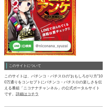
このサイトについて
このサイトは、パチンコ・パチスロの“おもしろがり方”10
0万通りをコンセプトにパチンコ・パチスロの楽しさを伝
える番組「ニコナナチャンネル」の公式ポータルサイト
です。
詳細はコチラ