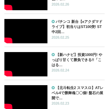
2026.02.26
パチンコ 新台【eアクダマド
ライブ】初当りはST100突! ST
中2回…
2026.02.25
【新ハナビ】投資1000円! や
っぱり甘くて勝負できる!!「こ
はる…
2026.02.24
【北斗転生2 スマスロ】ATレ
ベル4で勝舞魂〇〇個! 盤石の展
開で…
2026.02.23