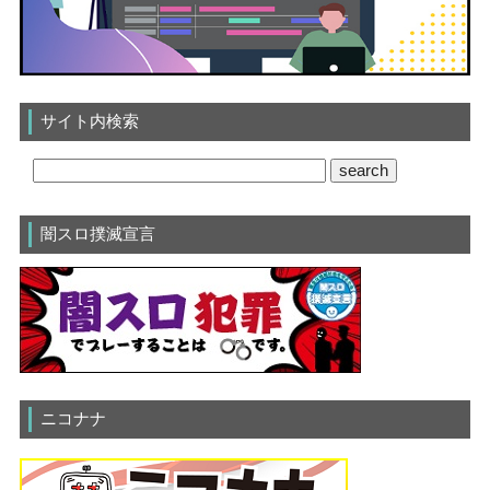
サイト内検索
闇スロ撲滅宣言
ニコナナ