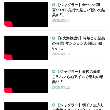
【ジャグラー】全ツッパ宣
言!? REG先行の厳しい戦いの結
果!!「…
2026.03.14
【P大海物語5】時短こそ至高
の時間! マンション久保田が穏
やか…
2026.03.13
【ジャグラー】最後の爆出
し!! ハマらぬアイムで感動の卒
業!?「…
2026.03.12
【ジャグラー】朝イチ生入り