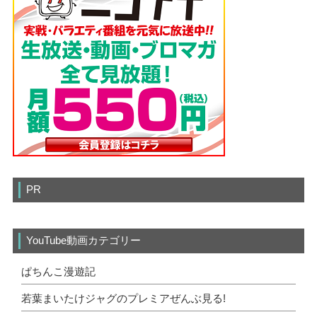
PR
YouTube動画カテゴリー
ぱちんこ漫遊記
若葉まいたけジャグのプレミアぜんぶ見る!