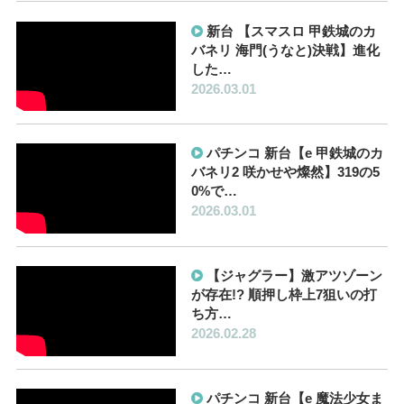
新台 【スマスロ 甲鉄城のカ
バネリ 海門(うなと)決戦】進化
した…
2026.03.01
パチンコ 新台【e 甲鉄城のカ
バネリ2 咲かせや燦然】319の5
0%で…
2026.03.01
【ジャグラー】激アツゾーン
が存在!? 順押し枠上7狙いの打
ち方…
2026.02.28
パチンコ 新台【e 魔法少女ま