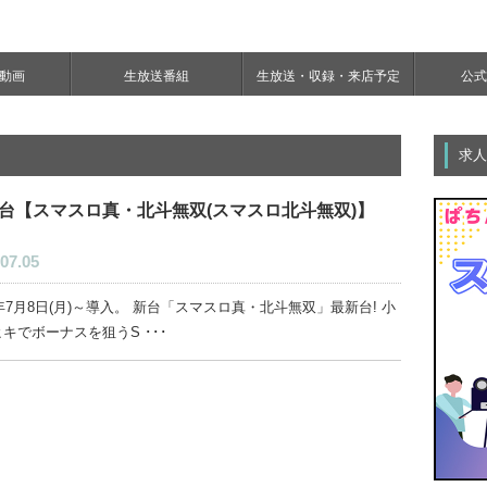
e動画
生放送番組
生放送・収録・来店予定
公式Y
求人
台【スマスロ真・北斗無双(スマスロ北斗無双)】
07.05
4年7月8日(月)～導入。 新台「スマスロ真・北斗無双」最新台! 小
キでボーナスを狙うS ･･･