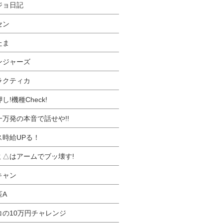
ジョ日記
セン
たま
ンジャーズ
ラクティカ
し!機種Check!
一万発の本音で話せや!!
ス時給UPる！
ミ△はアームでブッ壊す!
キャン
医A
コの10万円チャレンジ