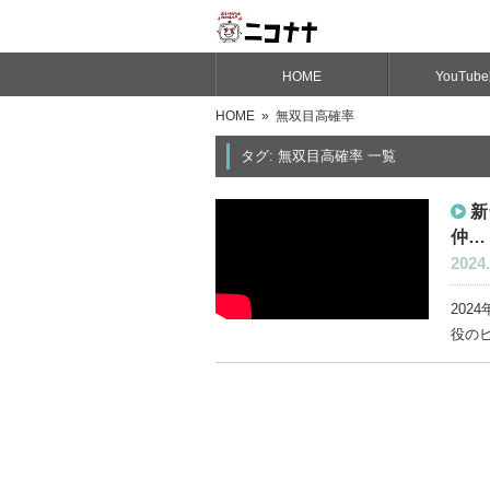
HOME
YouTub
HOME
» 無双目高確率
タグ: 無双目高確率 一覧
新
仲…
2024.
202
役のヒ