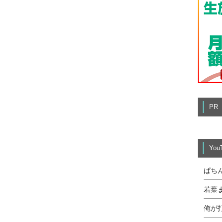
PR
Yo
ぱち
若葉
俺が