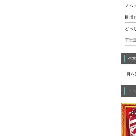
ノムラ
目指せ
どっ
下世話
生放
ニコ