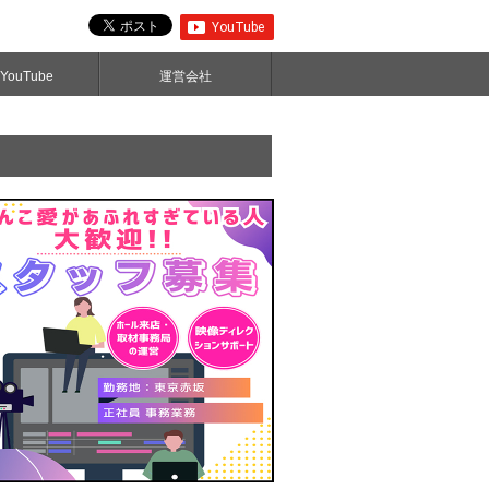
ouTube
運営会社