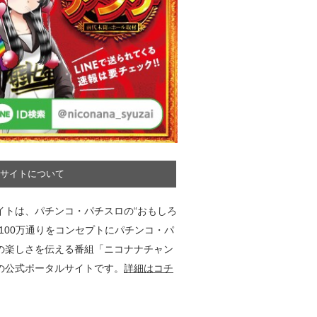
サイトについて
イトは、パチンコ・パチスロの“おもしろ
”100万通りをコンセプトにパチンコ・パ
の楽しさを伝える番組「ニコナナチャン
の公式ポータルサイトです。
詳細はコチ