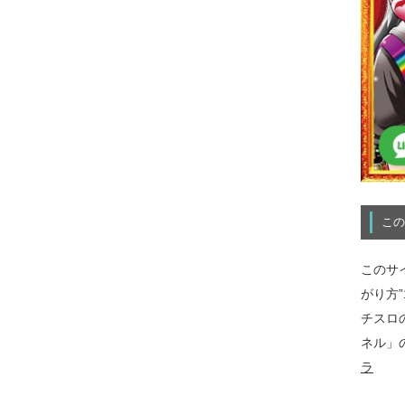
この
このサ
がり方
チスロ
ネル」
ラ