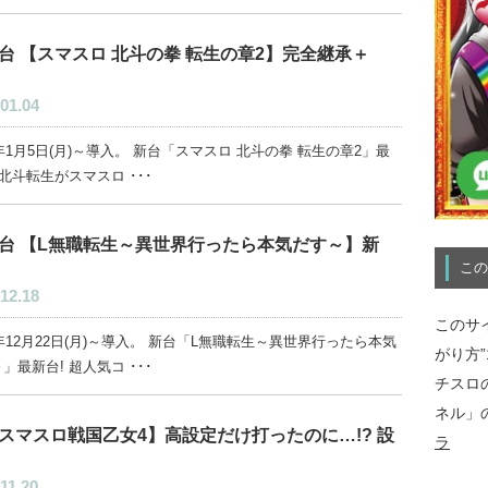
台 【スマスロ 北斗の拳 転生の章2】完全継承＋
01.04
6年1月5日(月)～導入。 新台「スマスロ 北斗の拳 転生の章2」最
 北斗転生がスマスロ ･･･
台 【L無職転生～異世界行ったら本気だす～】新
この
12.18
このサ
5年12月22日(月)～導入。 新台「L無職転生～異世界行ったら本気
がり方
」最新台! 超人気コ ･･･
チスロ
ネル」
スマスロ戦国乙女4】高設定だけ打ったのに…!? 設
ラ
11.20