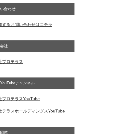
い合わせ
関するお問い合わせはコチラ
会社
社プロテラス
YouTubeチャンネル
プロテラスYouTube
テラスホールディングスYouTube
団体