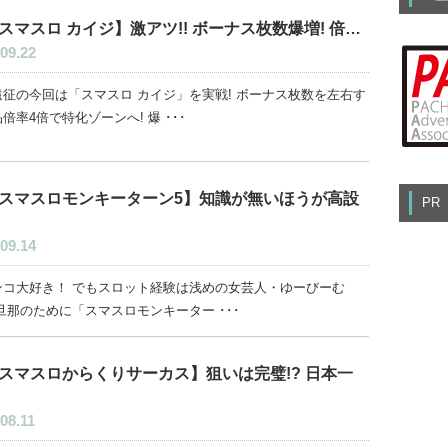
スマスロ カイジ】激アツ!! ボーナス枚数爆増! 倍…
09.22
遠征の今回は「スマスロ カイジ」を実戦! ボーナス枚数を左右す
倍率4倍で特化ゾーンへ! 爆 ･･･
スマスロモンキーターン5】知識が無いほうが高設
PR
09.14
ンコ大好き！ でもスロット経験は浅めの女芸人・ゆーびーむ
旦那のために「スマスロモンキーター ･･･
スマスロからくりサーカス】狙いは完璧!? 日本一
08.11