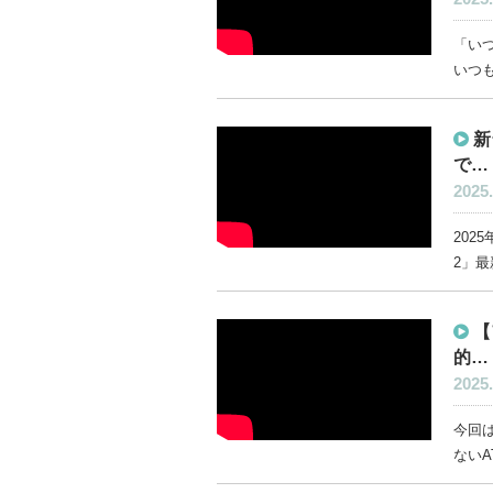
「い
いつも
新
で…
2025.
202
2」最
【
的…
2025.
今回は
ないA