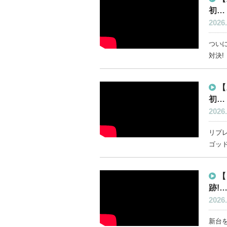
初…
2026.
つい
対決!
【
初…
2026.
リプ
ゴッド
【
跡!
2026.
新台