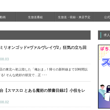
e動画
生放送番組
生放送・収録・来店予定
公式Y
求人
ミリオンゴッド×ヴァルヴレイヴ2」狂気の立ち回
…
08.03
店の東北へ初上陸した「俺おま」! 帰りの新幹線まで10時間以
る! そんな絶好の状況で…正 ･･･
台【スマスロ とある魔術の禁書目録2】小役をレ
08.02