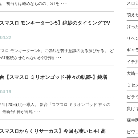
スロ
。 初当りは軽めなものの、STを ･･･
萌え
スマスロ モンキーターン5】絶妙のタイミングでV
けっ
04.22
リベ
ギャ
マスロ モンキーターン5」に強烈な苦手意識のある源ぴかる。 ど
AT継続させられないか試行錯 ･･･
イチ押
大崎
台【スマスロ ミリオンゴッド-神々の軌跡-】純増
ミセ
04.19
ピラ
6年4月20日(月)～導入。 新台「スマスロ ミリオンゴッド-神々の
負け
」最新台! 神が高純 ･･･
蘇生
スマスロからくりサーカス】今回も凄いヒキ! 高
ビワ