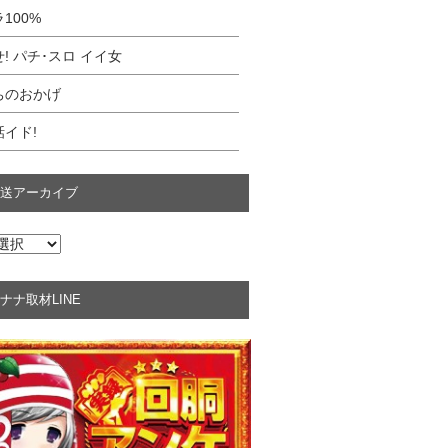
100%
! パチ･スロ イイ女
ちのおかげ
イド!
送アーカイブ
ナナ取材LINE