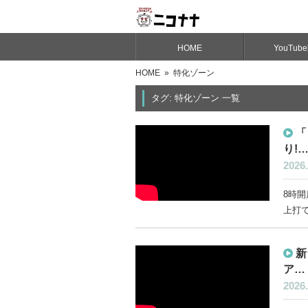
HOME
YouTub
HOME
» 特化ゾーン
タグ: 特化ゾーン 一覧
「
り!
2026.
8時開
上打て
新
ア…
2026.