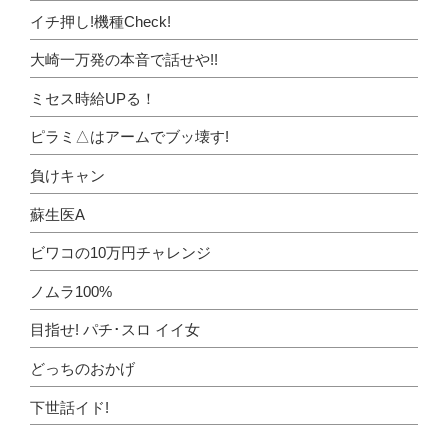
イチ押し!機種Check!
大崎一万発の本音で話せや!!
ミセス時給UPる！
ピラミ△はアームでブッ壊す!
負けキャン
蘇生医A
ビワコの10万円チャレンジ
ノムラ100%
目指せ! パチ･スロ イイ女
どっちのおかげ
下世話イド!