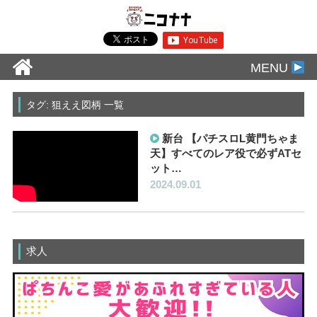
MENU
タグ: 狙ええ図柄 一覧
新台 【パチスロL黄門ちゃま
天】すべてのレア役で必ずATセ
ット…
2024.09.01
求人