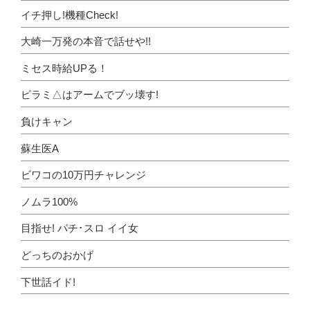
イチ押し!機種Check!
大崎一万発の本音で話せや!!
ミセス時給UPる！
ピラミ△はアームでブッ壊す!
負けキャン
蘇生医A
ビワコの10万円チャレンジ
ノムラ100%
目指せ! パチ･スロ イイ女
どっちのおかげ
下世話イド!