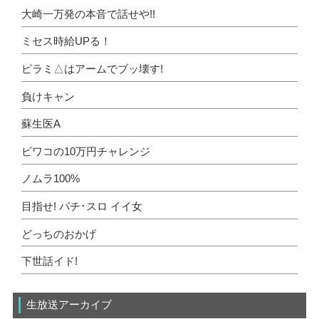
大崎一万発の本音で話せや!!
ミセス時給UPる！
ピラミ△はアームでブッ壊す!
負けキャン
蘇生医A
ビワコの10万円チャレンジ
ノムラ100%
目指せ! パチ･スロ イイ女
どっちのおかげ
下世話イド!
生放送アーカイブ