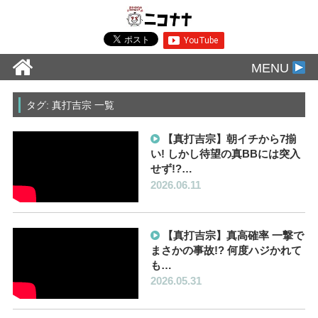
MENU
タグ: 真打吉宗 一覧
【真打吉宗】朝イチから7揃
い! しかし待望の真BBには突入
せず!?…
2026.06.11
【真打吉宗】真高確率 一撃で
まさかの事故!? 何度ハジかれて
も…
2026.05.31