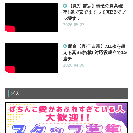
【真打 吉宗】執念の真高確
率! 釜で茹でまくって真BBでブ
ッ壊す…
2026.05.27
新台【真打 吉宗】711枚を超
える真BB搭載! 対応役成立で1G
連チ…
2026.04.05
求人