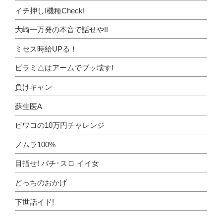
イチ押し!機種Check!
大崎一万発の本音で話せや!!
ミセス時給UPる！
ピラミ△はアームでブッ壊す!
負けキャン
蘇生医A
ビワコの10万円チャレンジ
ノムラ100%
目指せ! パチ･スロ イイ女
どっちのおかげ
下世話イド!