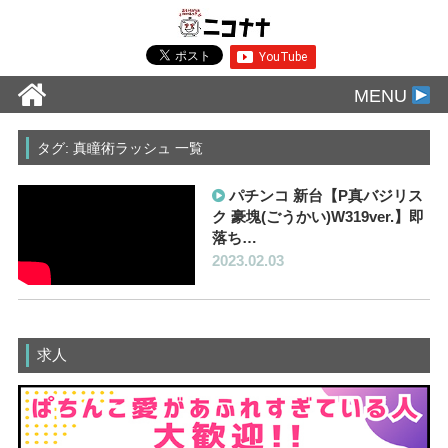
MENU
タグ: 真瞳術ラッシュ 一覧
パチンコ 新台【P真バジリス
ク 豪塊(ごうかい)W319ver.】即
落ち…
2023.02.03
求人