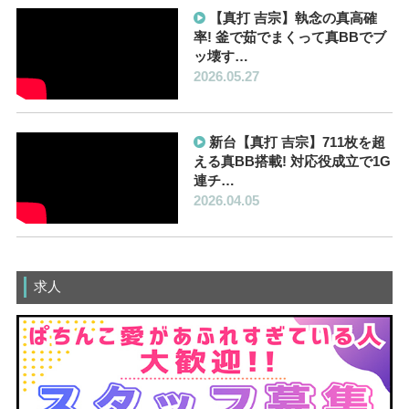
【真打 吉宗】執念の真高確
率! 釜で茹でまくって真BBでブ
ッ壊す…
2026.05.27
新台【真打 吉宗】711枚を超
える真BB搭載! 対応役成立で1G
連チ…
2026.04.05
求人