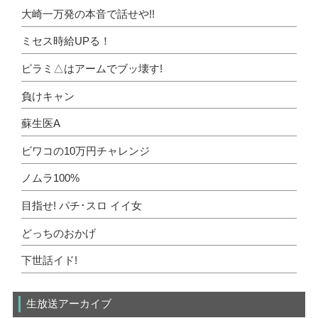
大崎一万発の本音で話せや!!
ミセス時給UPる！
ピラミ△はアームでブッ壊す!
負けキャン
蘇生医A
ビワコの10万円チャレンジ
ノムラ100%
目指せ! パチ･スロ イイ女
どっちのおかげ
下世話イド!
生放送アーカイブ