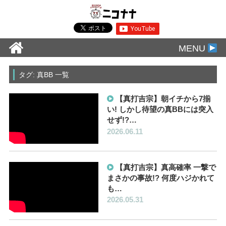
MENU
タグ: 真BB 一覧
【真打吉宗】朝イチから7揃
い! しかし待望の真BBには突入
せず!?…
2026.06.11
【真打吉宗】真高確率 一撃で
まさかの事故!? 何度ハジかれて
も…
2026.05.31