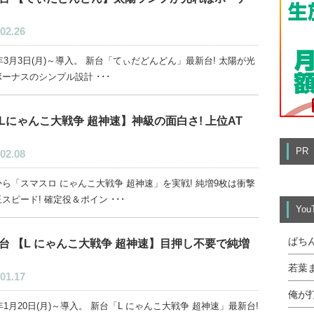
02.26
5年3月3日(月)～導入。 新台「てぃだどんどん」最新台! 太陽が光
ーナスのシンプル設計 ･･･
Lにゃんこ大戦争 超神速】神級の面白さ! 上位AT
PR
02.08
ら「スマスロ にゃんこ大戦争 超神速」を実戦! 純増9枚は衝撃
スピード! 確定役＆ポイン ･･･
Yo
ぱち
台 【L にゃんこ大戦争 超神速】目押し不要で純増
若葉
01.17
俺が
5年1月20日(月)～導入。 新台「L にゃんこ大戦争 超神速」最新台!