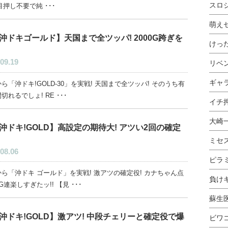
スロ
目押し不要で純 ･･･
萌え
沖ドキゴールド】天国まで全ツッパ! 2000G跨ぎを
けっ
09.19
リベ
ギャ
ら「沖ドキ!GOLD-30」を実戦! 天国まで全ツッパ! そのうち有
切れるでしょ! RE ･･･
イチ押
大崎
沖ドキ!GOLD】高設定の期待大! アツい2回の確定
ミセ
08.06
ピラ
ら「沖ドキ ゴールド」を実戦! 激アツの確定役! カナちゃん点
負け
G連楽しすぎたッ!! 【見 ･･･
蘇生
沖ドキ!GOLD】激アツ! 中段チェリーと確定役で爆
ビワ