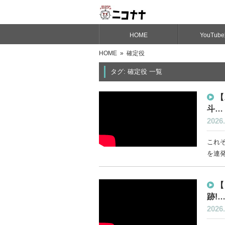
HOME
YouTub
HOME
» 確定役
タグ: 確定役 一覧
【
斗…
2026.
これ
を連発
【
跡!
2026.