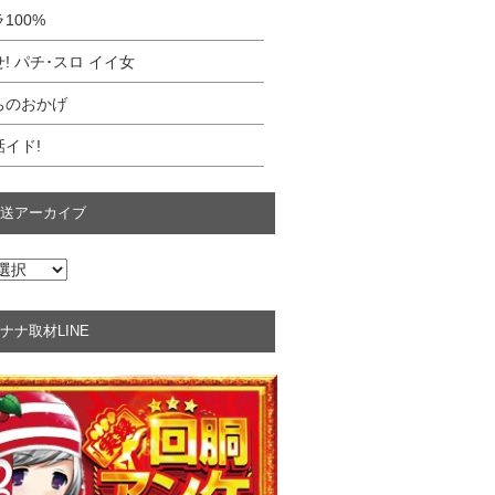
100%
! パチ･スロ イイ女
ちのおかげ
イド!
送アーカイブ
ナナ取材LINE