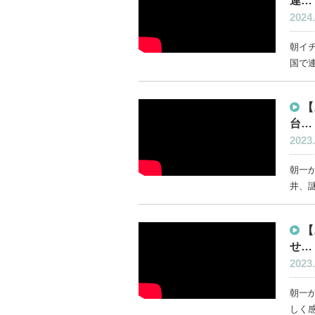
連…
2024.
朝イチ
国で連
【
台…
2023.
朝一か
井、謎
【
せ…
2023.
朝一
しく感