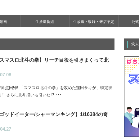
e動画
生放送番組
生放送・収録・来店予定
公式Y
求人
スマスロ北斗の拳】リーチ目役を引きまくって北
07.08
ぞ原点回帰! 「スマスロ北斗の拳」を攻めた窪田サキが、特定役
！ さらに北斗揃いも引いた!? ･･･
ゴッドイーター/シャーマンキング】1/16384の奇
…
04.27