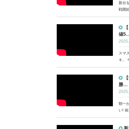
新台
戦開始
【
値5
2025.
スマ
キ。 
【
勝…
2025.
朝一
い! 
新