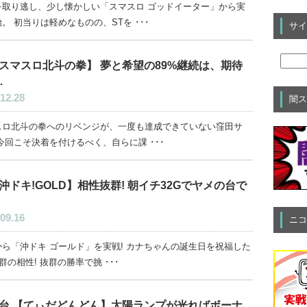
を取り逃し、少し懐かしい「スマスロ ゴッドイーター」から実
。 初当りは軽めなものの、STを ･･･
サイ
スマスロ北斗の拳】 夢と希望の89%継続は、期待
…
12.28
闇ス
スロ北斗の拳へのリベンジが、一度も達成できていない窪田サ
今回こそ決着を付けるべく、自らに課 ･･･
沖ドキ!GOLD】相性抜群! 朝イチ32Gでヤメの台で
09.16
ニコ
から「沖ドキ ゴールド」を実戦! カナちゃんの誕生日を祝福した
抜群の相性! 抜群の勝率で挑 ･･･
台 【てぃだどんどん】太陽ランプが光ればボーナ