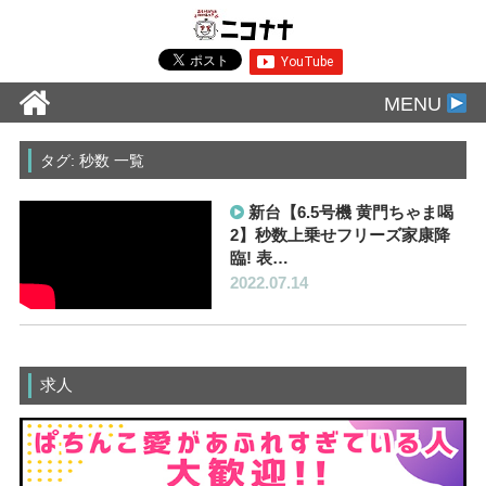
MENU
タグ: 秒数 一覧
新台【6.5号機 黄門ちゃま喝
2】秒数上乗せフリーズ家康降
臨! 表…
2022.07.14
求人