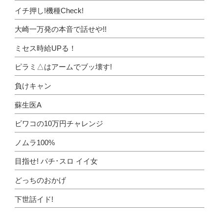
イチ押し!機種Check!
大崎一万発の本音で話せや!!
ミセス時給UPる！
ピラミ△はアームでブッ壊す!
負けキャン
蘇生医A
ビワコの10万円チャレンジ
ノムラ100%
目指せ! パチ･スロ イイ女
どっちのおかげ
下世話イド!