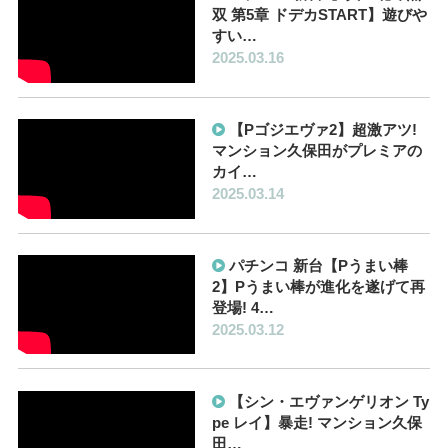
双 第5章 ドデカSTART】遊びや
すい…
2025.03.16
【Pゴジエヴァ2】超激アツ!
マンション久保田がプレミアの
カイ…
2025.03.14
パチンコ 新台【Pうまい棒
2】Pうまい棒が進化を遂げて再
登場! 4…
2025.03.12
【シン・エヴァンゲリオン Ty
pe レイ】暴走! マンション久保
田…