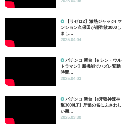
2025.04.06
【リゼロ2】激熱ジャッジ! マ
ンション久保田が超強欲3000し
まし…
2025.04.04
パチンコ 新台【e シン・ウル
トラマン】新機能でハズレ変動
時間…
2025.04.03
パチンコ 新台【e牙狼神速神
撃3000LT】牙狼の名にふさわし
い衝…
2025.03.30