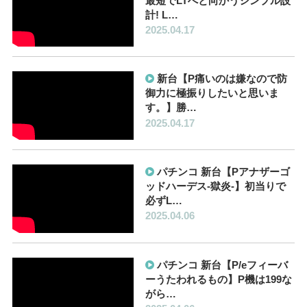
最短でLTへと向かうシンプル設
計! L…
2025.04.17
新台【P痛いのは嫌なので防
御力に極振りしたいと思いま
す。】勝…
2025.04.17
パチンコ 新台【Pアナザーゴ
ッドハーデス-獄炎-】初当りで
必ずL…
2025.04.06
パチンコ 新台【P/eフィーバ
ーうたわれるもの】P機は199な
がら…