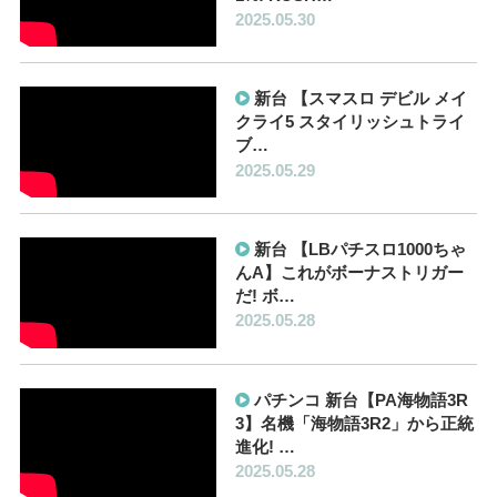
2025.05.30
新台 【スマスロ デビル メイ
クライ5 スタイリッシュトライ
ブ…
2025.05.29
新台 【LBパチスロ1000ちゃ
んA】これがボーナストリガー
だ! ボ…
2025.05.28
パチンコ 新台【PA海物語3R
3】名機「海物語3R2」から正統
進化! …
2025.05.28