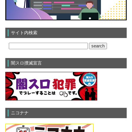
サイト内検索
闇スロ撲滅宣言
ニコナナ