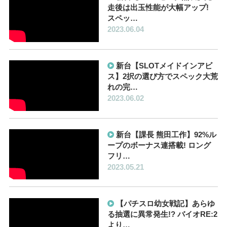
走後は出玉性能が大幅アップ!
スペッ…
2023.06.04
新台【SLOTメイドインアビ
ス】2択の選び方でスペック大荒
れの完…
2023.06.02
新台【課長 熊田工作】92%ル
ープのボーナス連搭載! ロング
フリ…
2023.05.21
【パチスロ幼女戦記】あらゆ
る抽選に異常発生!? バイオRE:2
より…