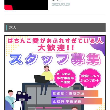
2023.03.28
求人