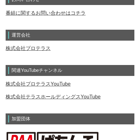
番組に関するお問い合わせはコチラ
運営会社
株式会社プロテラス
関連YouTubeチャンネル
株式会社プロテラスYouTube
株式会社テラスホールディングスYouTube
加盟団体