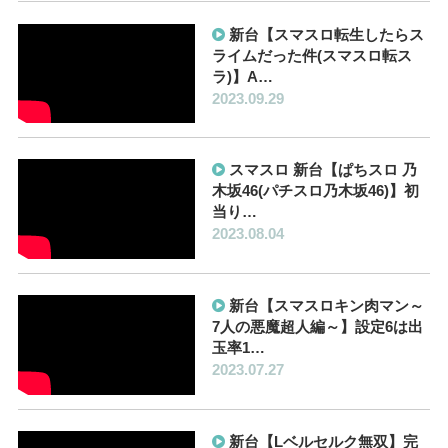
新台【スマスロ転生したらス
ライムだった件(スマスロ転ス
ラ)】A…
2023.09.29
スマスロ 新台【ぱちスロ 乃
木坂46(パチスロ乃木坂46)】初
当り…
2023.08.04
新台【スマスロキン肉マン～
7人の悪魔超人編～】設定6は出
玉率1…
2023.07.27
新台【Lベルセルク無双】完