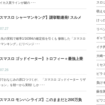
スロ
スイカ入賞ラインが鍵の ･･･
萌え
スマスロ シャーマンキング】謎挙動連発! スルメ
けっ
07.27
リベ
ギャ
先の実戦で確率1/16384の確定役を引くも 惨敗した「スマスロ
マンキング」にリベンジ ･･･
イチ押
大崎
スマスロ ゴッドイーター】トロフィー＋最強上乗
ミセ
07.26
ピラ
弱でおなじみの原口つづくが、 「スマスロ ゴッドイーター リザ
負け
ョン」を朝一から実戦! しか ･･･
蘇生
スマスロ モンハンライズ】このままだと200万負
ビワ