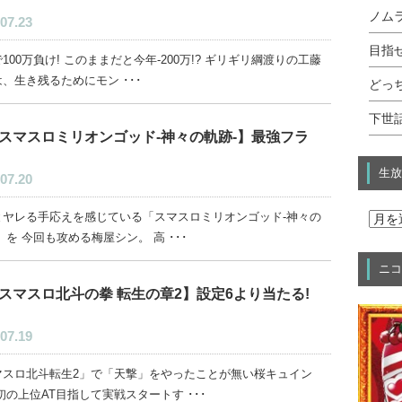
ノムラ
07.23
目指せ
100万負け! このままだと今年-200万!? ギリギリ綱渡りの工藤
、生き残るためにモン ･･･
どっ
下世話
スマスロミリオンゴッド-神々の軌跡-】最強フラ
生放
07.20
とヤレる手応えを感じている「スマスロミリオンゴッド-神々の
」を 今回も攻める梅屋シン。 高 ･･･
ニコ
スマスロ北斗の拳 転生の章2】設定6より当たる!
07.19
マスロ北斗転生2」で「天撃」をやったことが無い桜キュイン
初の上位AT目指して実戦スタートす ･･･