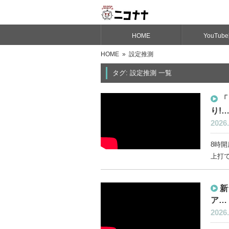
HOME
YouTub
HOME
» 設定推測
タグ: 設定推測 一覧
「
り!
2026.
8時開
上打て
新
ア…
2026.