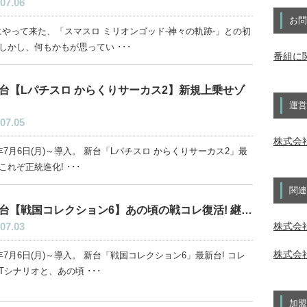
07.06
お問
にやって来た、「スマスロ ミリオンゴッド-神々の軌跡-」との初
 しかし、何もかもが思ってい ･･･
番組に
台【Lパチスロ からくりサーカス2】新規上乗せゾ
運営
07.05
株式会
6年7月6日(月)～導入。 新台「Lパチスロ からくりサーカス2」最
 これぞ正統進化! ･･･
関連
台【戦国コレクション6】あの頃の戦コレ復活! 継…
株式会社
07.03
株式会社
6年7月6日(月)～導入。 新台「戦国コレクション6」最新台! コレ
Tシナリオと、あの頃 ･･･
加盟