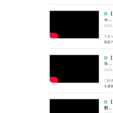
【
ゃ…
2026.
リセ
美原ア
【
斗…
2026.
これ
を連発
【
初…