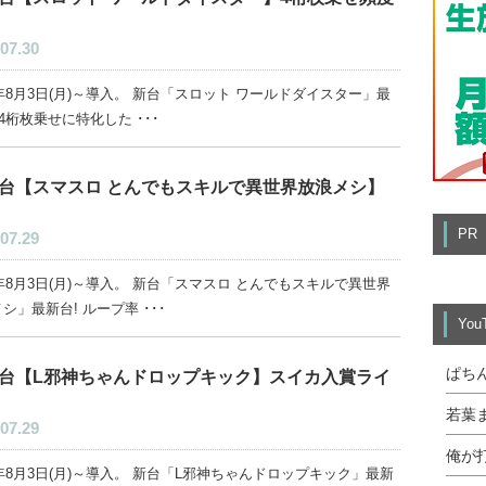
07.30
6年8月3日(月)～導入。 新台「スロット ワールドダイスター」最
 4桁枚乗せに特化した ･･･
台【スマスロ とんでもスキルで異世界放浪メシ】
PR
07.29
6年8月3日(月)～導入。 新台「スマスロ とんでもスキルで異世界
シ」最新台! ループ率 ･･･
Yo
ぱち
台【L邪神ちゃんドロップキック】スイカ入賞ライ
若葉
07.29
俺が
6年8月3日(月)～導入。 新台「L邪神ちゃんドロップキック」最新